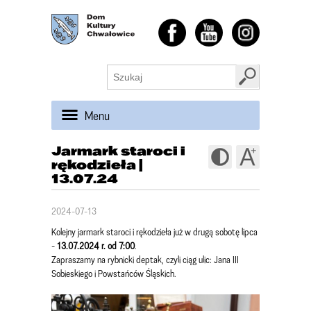
Menu
Jarmark staroci i
rękodzieła |
13.07.24
2024-07-13
Kolejny jarmark staroci i rękodzieła już w drugą sobotę lipca
-
13.07.2024 r. od 7:00
.
Zapraszamy na rybnicki deptak, czyli ciąg ulic: Jana III
Sobieskiego i Powstańców Śląskich.