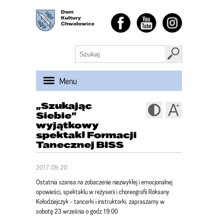
Menu
„Szukając
Siebie”
wyjątkowy
spektakl Formacji
Tanecznej BISS
2017-09-20
Ostatnia szansa na zobaczenie niezwykłej i emocjonalnej
opowieści, spektaklu w reżyserii i choreografii Roksany
Kołodziejczyk - tancerki i instruktorki. zapraszamy w
sobotę 23 września o godz.19:00