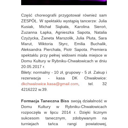
Część choreografii przygotował również sam
ZESPÓŁ. W spektaklu wystąpią tancerze: Julia
Kusiak, Michał Siąkała, Karolina Sieroń,
Zuzanna Łapka, Agnieszka Sapota, Natalia
Czyżycka, Żaneta Marszolik, Julia Pluta, Sara
Marut, Wiktoria Styrc, Emilia Buchalik,
Aleksandra Pierchała, Piotr Sapota. Premiera
spektaklu przy pełnej widowni miała miejsce w
Domu Kultury w Rybniku-Chwałowicach w dniu
20.05.2017 r.
Bilety: normalny - 10 zł, grupowy - 5 zł. Zakup i
rezerwacja - kasa DK Chwałowice:
dkchwalowice.kasa@gmail.com
, tel. 32
4216222 w.39.
Formacja Taneczna Biss
swoją działalność w
Domu Kultury w Rybniku-Chwałowicach
rozpoczęła w lipcu 2014 r. Dzięki licznym
sukcesom tanecznym, zdobywanym na
turniejach tańca rangi powiatowej,