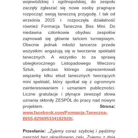
wojewódzkiej i ogólnopolskiej, do zespołu
zaczęły zgłaszać się nowe osoby pragnące
rozpocząć swoją taneczną przygodę. I tak od
września 2015 r. rozpoczęła działalność
również Formacja Taneczna Biss Mini. Do
niedawna członkowie obydwu zespołów
zajmowali się głównie tańcem turniejowym.
Obecnie jednak młodzi tancerze przede
wszystkim angażują się w tworzenie spektakli
tanecznych. A wszystko to za sprawą
ubiegłorocznego Listopadowego Wieczoru
Sztuk, podczas którego zaprezentowali
wiązankę kilku etiud tanecznych tworzących
mini spektakl, który spotkał się z ogromnym
zainteresowaniem i uznaniem publiczności.
Liczne gratulacje i płynące zewsząd słowa
uznania skłoniły ZESPÓŁ do pracy nad nowym
projektem.
Strona:
www.facebook.com/Formacja-Taneczna-
BISS-825695334182920/
.
Przesłanie:
„Żyjemy coraz szybciej i pędzimy
naprzód bez określonego celu. Żyjemy z dnia