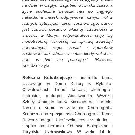
na dzień w ciągłym zagubieniu i braku czasu, a
życie społeczne zmusza nas do ciągłego
nakładania masek, odgrywania różnych ról w
różnych sytuacjach życia codziennego. Łatwo
jest zatracić poczucie własnej tożsamości w
świecie, w którym indywidualność staje się
niepotrzebną wartością za sprawą zewsząd
narzucanych reguł, zasad i sposobów
zachowań. Jak odnaleźć siebie, kiedy wokół nic
nam w tym nie pomaga?”.
/Roksana
Kołodziejczyk/
Roksana Kołodziejczyk
- instruktor tańca
jazzowego w Domu Kultury w Rybniku-
Chwałowicach. Trener, tancerz, choreograf,
instruktor, pedagog. Absolwentka Wyższej
Szkoły Umiejętności w Kielcach na kierunku
Taniec i Kursu w zakresie Choreografia
Sceniczna na specjalności Choreografia Tańca
Nowoczesnego. Ukończyła również studia II
stopnia na kierunku Odnowa Biologiczna i
Turystyka Uzdrowiskowa. W wieku 14 lat