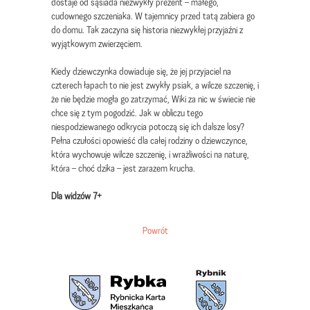
dostaje od sąsiada niezwykły prezent – małego,
cudownego szczeniaka. W tajemnicy przed tatą zabiera go
do domu. Tak zaczyna się historia niezwykłej przyjaźni z
wyjątkowym zwierzęciem.
Kiedy dziewczynka dowiaduje się, że jej przyjaciel na
czterech łapach to nie jest zwykły psiak, a wilcze szczenię, i
że nie będzie mogła go zatrzymać, Wiki za nic w świecie nie
chce się z tym pogodzić. Jak w obliczu tego
niespodziewanego odkrycia potoczą się ich dalsze losy?
Pełna czułości opowieść dla całej rodziny o dziewczynce,
która wychowuje wilcze szczenię, i wrażliwości na naturę,
która – choć dzika – jest zarazem krucha.
Dla widzów 7+
Powrót