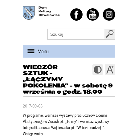
Menu
WIECZÓR
SZTUK -
„ŁĄCZYMY
POKOLENIA” - w sobotę 9
września o godz. 18.00
2017-09-08
W programie: wernisaż wystawy prac uczniów Liceum
Plastycznego w Żorach pt. „To my” i wernisaż wystawy
fotografii Janusza Wojcieszaka pt. "W buku nadzieja".
Wstęp wolny.