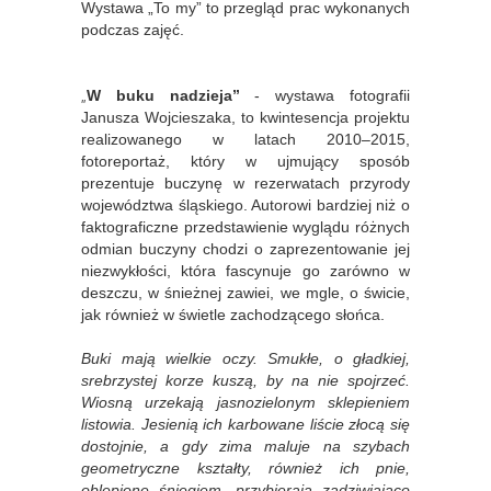
Wystawa „To my” to przegląd prac wykonanych
podczas zajęć.
„
W buku nadzieja”
- wystawa fotografii
Janusza Wojcieszaka, to kwintesencja projektu
realizowanego w latach 2010–2015,
fotoreportaż, który w ujmujący sposób
prezentuje buczynę w rezerwatach przyrody
województwa śląskiego. Autorowi bardziej niż o
faktograficzne przedstawienie wyglądu różnych
odmian buczyny chodzi o zaprezentowanie jej
niezwykłości, która fascynuje go zarówno w
deszczu, w śnieżnej zawiei, we mgle, o świcie,
jak również w świetle zachodzącego słońca.
Buki mają wielkie oczy. Smukłe, o gładkiej,
srebrzystej korze kuszą, by na nie spojrzeć.
Wiosną urzekają jasnozielonym sklepieniem
listowia. Jesienią ich karbowane liście złocą się
dostojnie, a gdy zima maluje na szybach
geometryczne kształty, również ich pnie,
oblepione śniegiem, przybierają zadziwiająco