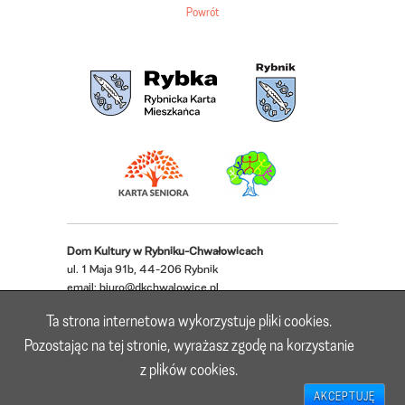
Powrót
Dom Kultury w Rybniku-Chwałowicach
ul. 1 Maja 91b, 44-206 Rybnik
email:
biuro@dkchwalowice.pl
telefon: 32 433 18 52, 32 421 62 22
Ta strona internetowa wykorzystuje pliki cookies.
Deklaracja dostępności
Pozostając na tej stronie, wyrażasz zgodę na korzystanie
z plików cookies.
Realizacja: Lioosys
AKCEPTUJĘ