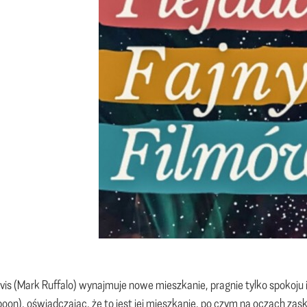
vis (Mark Ruffalo) wynajmuje nowe mieszkanie, pragnie tylko spokoju 
oon), oświadczając, że to jest jej mieszkanie, po czym na oczach zask