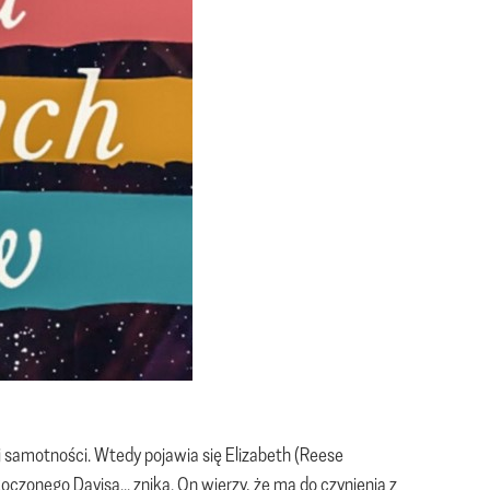
i samotności. Wtedy pojawia się Elizabeth (Reese
oczonego Davisa... znika. On wierzy, że ma do czynienia z