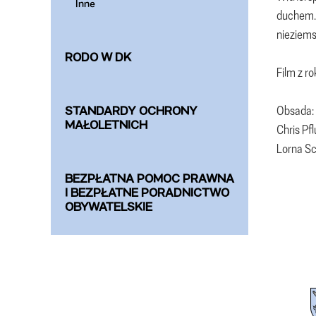
Inne
duchem. 
nieziems
RODO W DK
Film z r
Obsada: 
STANDARDY OCHRONY
MAŁOLETNICH
Chris Pf
Lorna S
BEZPŁATNA POMOC PRAWNA
I BEZPŁATNE PORADNICTWO
OBYWATELSKIE