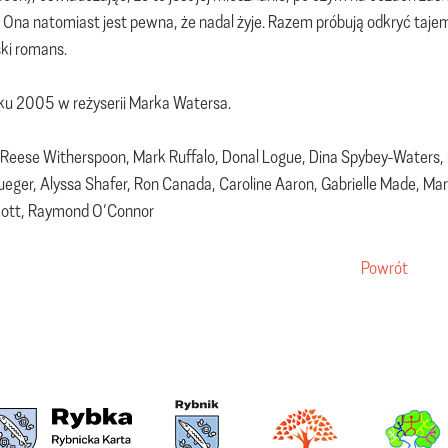
Ona natomiast jest pewna, że nadal żyje. Razem próbują odkryć tajemn
ki romans.
oku 2005 w reżyserii Marka Watersa.
Reese Witherspoon, Mark Ruffalo, Donal Logue, Dina Spybey-Waters, 
lueger, Alyssa Shafer, Ron Canada, Caroline Aaron, Gabrielle Made, Ma
cott, Raymond O’Connor
Powrót