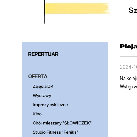
Plej
REPERTUAR
2024-1
OFERTA
Na kole
Wstęp w
Zajęcia DK
Wystawy
Imprezy cykliczne
Kino
Chór mieszany "SŁOWICZEK"
Studio Fitness "Feniks"