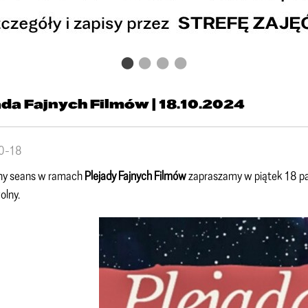
ada Fajnych Filmów | 18.10.2024
0-18
jny seans w ramach
Plejady Fajnych Filmów
zapraszamy w piątek 18 pa
olny.