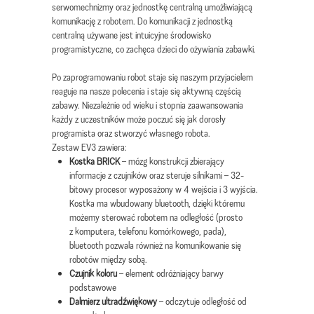
serwomechnizmy oraz jednostkę centralną umożliwiającą
komunikację z robotem. Do komunikacji z jednostką
centralną używane jest intuicyjne środowisko
programistyczne, co zachęca dzieci do ożywiania zabawki.
Po zaprogramowaniu robot staje się naszym przyjacielem
reaguje na nasze polecenia i staje się aktywną częścią
zabawy. Niezależnie od wieku i stopnia zaawansowania
każdy z uczestników może poczuć się jak dorosły
programista oraz stworzyć własnego robota.
Zestaw EV3 zawiera:
Kostka BRICK
– mózg konstrukcji zbierający
informacje z czujników oraz steruje silnikami – 32-
bitowy procesor wyposażony w 4 wejścia i 3 wyjścia.
Kostka ma wbudowany bluetooth, dzięki któremu
możemy sterować robotem na odległość (prosto
z komputera, telefonu komórkowego, pada),
bluetooth pozwala również na komunikowanie się
robotów między sobą.
Czujnik koloru
– element odróżniający barwy
podstawowe
Dalmierz ultradźwiękowy
– odczytuje odległość od