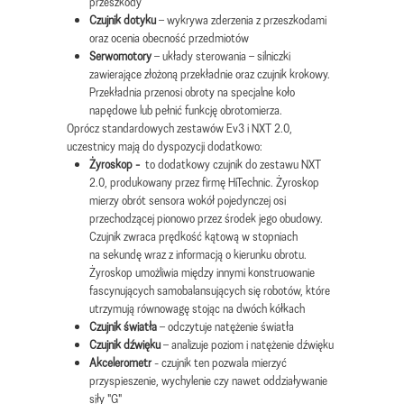
przeszkody
Czujnik dotyku
– wykrywa zderzenia z przeszkodami
oraz ocenia obecność przedmiotów
Serwomotory
– układy sterowania – silniczki
zawierające złożoną przekładnie oraz czujnik krokowy.
Przekładnia przenosi obroty na specjalne koło
napędowe lub pełnić funkcję obrotomierza.
Oprócz standardowych zestawów Ev3 i NXT 2.0,
uczestnicy mają do dyspozycji dodatkowo:
Żyroskop -
to dodatkowy czujnik do zestawu NXT
2.0, produkowany przez firmę HiTechnic. Żyroskop
mierzy obrót sensora wokół pojedynczej osi
przechodzącej pionowo przez środek jego obudowy.
Czujnik zwraca prędkość kątową w stopniach
na sekundę wraz z informacją o kierunku obrotu.
Żyroskop umożliwia między innymi konstruowanie
fascynujących samobalansujących się robotów, które
utrzymują równowagę stojąc na dwóch kółkach
Czujnik światła
– odczytuje natężenie światła
Czujnik dźwięku
– analizuje poziom i natężenie dźwięku
Akcelerometr
- czujnik ten pozwala mierzyć
przyspieszenie, wychylenie czy nawet oddziaływanie
siły "G"