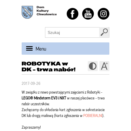
Menu
ROBOTYKA w
DK - trwa nabór!
2017-09-26
W związku z nowo powstającymi zajęciami z Robotyki -
LEGO®
Mindstorm EV3 i NXT
w naszej placówce - trwa
nabór uczestników.
Zachęcamy do składania kart zgłoszenia w sekretariacie
DK lub drogą mailową (karta zgłoszenia w
POBIERALNI
).
Zapraszamy!