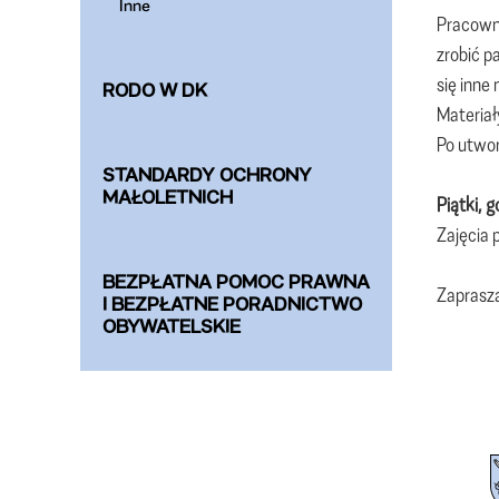
Inne
Pracowni
zrobić p
się inne
RODO W DK
Materiał
Po utwor
STANDARDY OCHRONY
MAŁOLETNICH
Piątki, 
Zajęcia 
BEZPŁATNA POMOC PRAWNA
Zaprasz
I BEZPŁATNE PORADNICTWO
OBYWATELSKIE