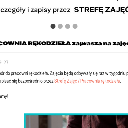
OWNIA RĘKODZIEŁA zaprasza na zajęc
9-27
ór do pracowni rękodzieła. Zajęcia będą odbywały się raz w tygodniu p
pisać się bezpośrednio przez
Strefę Zajęć / Pracownia rękodzieła
.
amy!