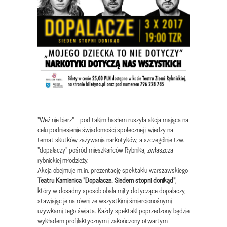
"Weź nie bierz" – pod takim hasłem ruszyła akcja mająca na
celu podniesienie świadomości społecznej i wiedzy na
temat skutków zażywania narkotyków, a szczególnie tzw.
"dopalaczy" pośród mieszkańców Rybnika, zwłaszcza
rybnickiej młodzieży.
Akcja obejmuje m.in. prezentację spektaklu warszawskiego
Teatru Kamienica "Dopalacze. Siedem stopni donikąd"
,
który w dosadny sposób obala mity dotyczące dopalaczy,
stawiając je na równi ze wszystkimi śmiercionośnymi
używkami tego świata. Każdy spektakl poprzedzony będzie
wykładem profilaktycznym i zakończony otwartym