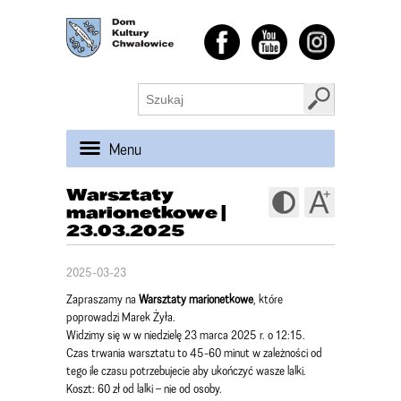
Menu
Warsztaty
marionetkowe |
23.03.2025
2025-03-23
Zapraszamy na
Warsztaty marionetkowe
, które
poprowadzi Marek Żyła.
Widzimy się w w niedzielę 23 marca 2025 r. o 12:15.
Czas trwania warsztatu to 45-60 minut w zależności od
tego ile czasu potrzebujecie aby ukończyć wasze lalki.
Koszt: 60 zł od lalki – nie od osoby.