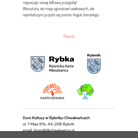
rozpocząć swoją lalkową przygodę!
Warsztaty nie mają ograniczeń wiekowych, ale
najmłodszym przyda się pomoc kogoś dorosłego.
Powrót
Dom Kultury w Rybniku-Chwałowicach
ul. 1 Maja 91b, 44-206 Rybnik
email:
biuro@dkchwalowice.pl
telefon: 32 433 18 52, 32 421 62 22