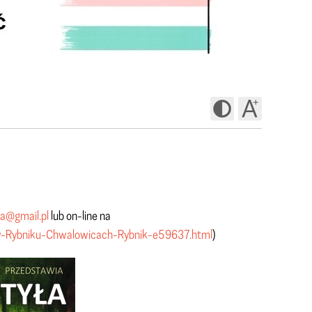
a@gmail.pl
lub on-line na
y-w-Rybniku-Chwalowicach-Rybnik-e59637.html
)