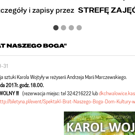
AT NASZEGO BOGA"
0-31
a sztuki Karola Wojtyły w reżyserii Andrzeja Marii Marczewskiego.
ada 2017r. godz. 18.00.
WOLNY !!!
(rezerwacja miejsc: tel 324216222 lub
dkchwalowice.kas
ttp://biletyna.pl/event/Spektakl-Brat-Naszego-Boga-Dom-Kultur