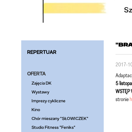
"BR
REPERTUAR
2017-1
OFERTA
Adaptacj
5 listop
Zajęcia DK
WSTĘP 
Wystawy
stronie
h
Imprezy cykliczne
Kino
Chór mieszany "SŁOWICZEK"
Studio Fitness "Feniks"