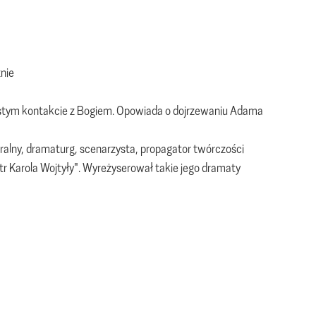
znie
bistym kontakcie z Bogiem. Opowiada o dojrzewaniu Adama
tralny, dramaturg, scenarzysta, propagator twórczości
tr Karola Wojtyły". Wyreżyserował takie jego dramaty