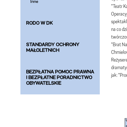
Inne
"Teatr K
Operacyj
spektak
RODO W DK
na co dz
twórczoś
"Brat Na
STANDARDY OCHRONY
MAŁOLETNICH
Chmielow
Reżysere
dramatyc
BEZPŁATNA POMOC PRAWNA
jak: "Pr
I BEZPŁATNE PORADNICTWO
OBYWATELSKIE