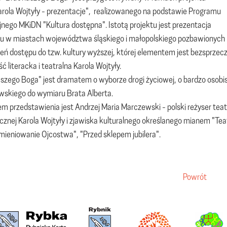
arola Wojtyły - prezentacje", realizowanego na podstawie Programu
nego MKiDN "Kultura dostępna". Istotą projektu jest prezentacja
lu w miastach województwa śląskiego i małopolskiego pozbawionych
ień dostępu do tzw. kultury wyższej, której elementem jest bezsprzec
ć literacka i teatralna Karola Wojtyły.
szego Boga" jest dramatem o wyborze drogi życiowej, o bardzo oso
skiego do wymiaru Brata Alberta.
m przedstawienia jest Andrzej Maria Marczewski - polski reżyser tea
znej Karola Wojtyły i zjawiska kulturalnego określanego mianem "Tea
omieniowanie Ojcostwa", "Przed sklepem jubilera".
Powrót