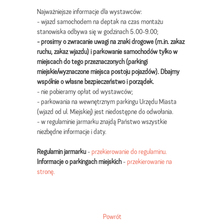
Najważniejsze informacje dla wystawców:
- wjazd samochodem na deptak na czas montażu
stanowiska odbywa się w godzinach 5.00-9.00;
- prosimy o zwracanie uwagi na znaki drogowe (m.in. zakaz
ruchu, zakaz wjazdu) i parkowanie samochodów tylko w
miejscach do tego przeznaczonych (parkingi
miejskie/wyznaczone miejsca postoju pojazdów). Dbajmy
wspólnie o własne bezpieczeństwo i porządek.
- nie pobieramy opłat od wystawców;
- parkowania na wewnętrznym parkingu Urzędu Miasta
(wjazd od ul. Miejskiej) jest niedostępne do odwołania.
- w regulaminie jarmarku znajdą Państwo wszystkie
niezbędne informacje i daty.
Regulamin jarmarku
-
przekierowanie do regulaminu.
Informacje o parkingach miejskich
-
przekierowanie na
stronę.
Powrót