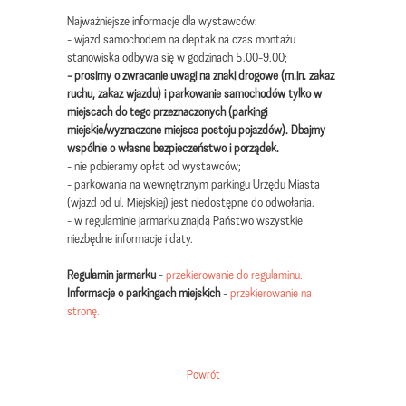
Najważniejsze informacje dla wystawców:
- wjazd samochodem na deptak na czas montażu
stanowiska odbywa się w godzinach 5.00-9.00;
- prosimy o zwracanie uwagi na znaki drogowe (m.in. zakaz
ruchu, zakaz wjazdu) i parkowanie samochodów tylko w
miejscach do tego przeznaczonych (parkingi
miejskie/wyznaczone miejsca postoju pojazdów). Dbajmy
wspólnie o własne bezpieczeństwo i porządek.
- nie pobieramy opłat od wystawców;
- parkowania na wewnętrznym parkingu Urzędu Miasta
(wjazd od ul. Miejskiej) jest niedostępne do odwołania.
- w regulaminie jarmarku znajdą Państwo wszystkie
niezbędne informacje i daty.
Regulamin jarmarku
-
przekierowanie do regulaminu.
Informacje o parkingach miejskich
-
przekierowanie na
stronę.
Powrót