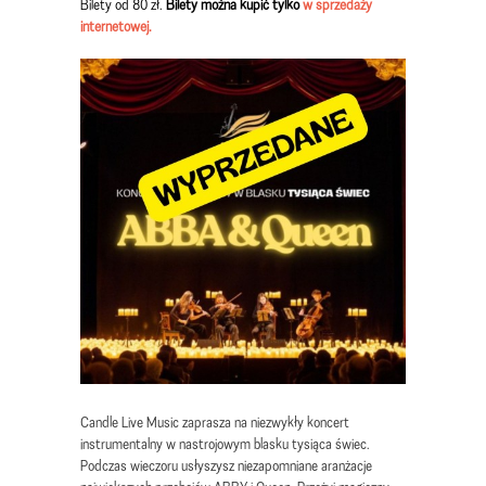
Bilety od 80 zł.
Bilety można kupić tylko
w sprzedaży
internetowej.
Candle Live Music zaprasza na niezwykły koncert
instrumentalny w nastrojowym blasku tysiąca świec.
Podczas wieczoru usłyszysz niezapomniane aranżacje