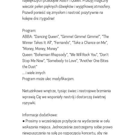
największych przebojów ABBY i Queen. Przeżyj magiczny
wieczór pełen pięknych dźwięków i wyjątkowej atmosfery.
Pozwól ponieść się zmysłom i nastroić pozytywnie na
kolejne dni i tygodnie!
Program:
ABBA: "Dancing Queen", "Gimme! Gimme! Gimme!", "The
Winner Takes It All", "Fernando", "Take a Chance on Me",
"Money, Money, Money"
Queen: "Bohemian Rhapsody", "We Will Rock You", "Don't
Stop Me Now", "Somebody to Love", "Another One Bites
the Dust"
… i wiele innych
Program może ulec modyfikacjom.
Nietuzinkowe wnętrze, tysiąc świec i nastrojowe brzmienia
wprawią Cię we wspaniały nastrój i dostarczą świetnej
rozrywki.
Informacje dodatkowe:
● Prosimy o wcześniejsze przybycie na wydarzenie w celu
wskazania miejsca. Jednocześnie zastrzegamy sobie prawo
niewpuszczenia na salę po rozpoczęciu koncertu, aby nie