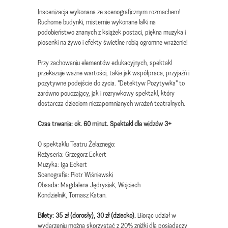
Inscenizacja wykonana ze scenograficznym rozmachem!
Ruchome budynki, misternie wykonane lalki na
podobieństwo znanych z książek postaci, piękna muzyka i
piosenki na żywo i efekty świetlne robią ogromne wrażenie!
Przy zachowaniu elementów edukacyjnych, spektakl
przekazuje ważne wartości, takie jak współpraca, przyjaźń i
pozytywne podejście do życia. "Detektyw Pozytywka" to
zarówno pouczający, jak i rozrywkowy spektakl, który
dostarcza dzieciom niezapomnianych wrażeń teatralnych.
Czas trwania: ok. 60 minut. Spektakl dla widzów 3+
O spektaklu Teatru Żelaznego:
Reżyseria: Grzegorz Eckert
Muzyka: Iga Eckert
Scenografia: Piotr Wiśniewski
Obsada: Magdalena Jędrysiak, Wojciech
Kondzielnik, Tomasz Katan.
Bilety: 35 zł (dorosły), 30 zł (dziecko).
Biorąc udział w
wydarzeniu można skorzystać z 20% zniżki dla posiadaczy