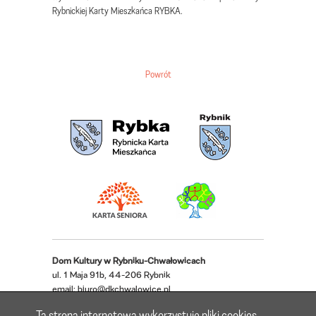
Rybnickiej Karty Mieszkańca RYBKA.
Powrót
Dom Kultury w Rybniku-Chwałowicach
ul. 1 Maja 91b, 44-206 Rybnik
email:
biuro@dkchwalowice.pl
telefon: 32 433 18 52, 32 421 62 22
Ta strona internetowa wykorzystuje pliki cookies.