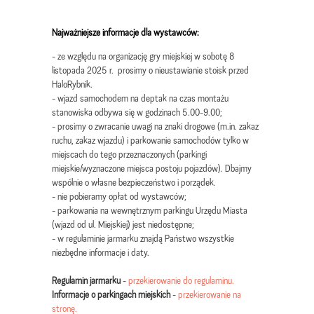
Najważniejsze informacje dla wystawców:
- ze względu na organizację gry miejskiej w sobotę 8
listopada 2025 r. prosimy o nieustawianie stoisk przed
HaloRybnik.
- wjazd samochodem na deptak na czas montażu
stanowiska odbywa się w godzinach 5.00-9.00;
- prosimy o zwracanie uwagi na znaki drogowe (m.in. zakaz
ruchu, zakaz wjazdu) i parkowanie samochodów tylko w
miejscach do tego przeznaczonych (parkingi
miejskie/wyznaczone miejsca postoju pojazdów). Dbajmy
wspólnie o własne bezpieczeństwo i porządek.
- nie pobieramy opłat od wystawców;
- parkowania na wewnętrznym parkingu Urzędu Miasta
(wjazd od ul. Miejskiej) jest niedostępne;
- w regulaminie jarmarku znajdą Państwo wszystkie
niezbędne informacje i daty.
Regulamin jarmarku
-
przekierowanie do regulaminu.
Informacje o parkingach miejskich
-
przekierowanie na
stronę.