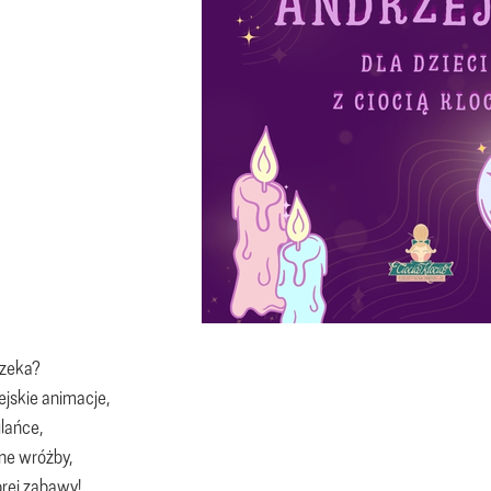
czeka?
ejskie animacje,
lańce,
ne wróżby,
rej zabawy!