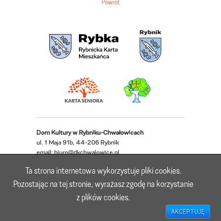
Powrót
Dom Kultury w Rybniku-Chwałowicach
ul. 1 Maja 91b, 44-206 Rybnik
email:
biuro@dkchwalowice.pl
telefon: 32 433 18 52, 32 421 62 22
Ta strona internetowa wykorzystuje pliki cookies.
Deklaracja dostępności
Pozostając na tej stronie, wyrażasz zgodę na korzystanie
z plików cookies.
Realizacja: Lioosys
AKCEPTUJĘ