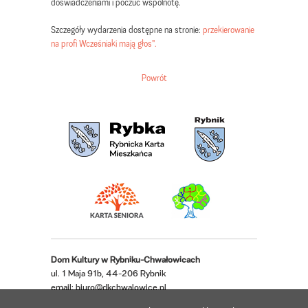
doświadczeniami i poczuć wspólnotę.
Szczegóły wydarzenia dostępne na stronie:
przekierowanie
na profi Wcześniaki mają głos".
Powrót
Dom Kultury w Rybniku-Chwałowicach
ul. 1 Maja 91b, 44-206 Rybnik
email:
biuro@dkchwalowice.pl
telefon: 32 433 18 52, 32 421 62 22