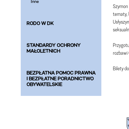
Inne
Szymon M
tematy, 
Usłyszym
RODO W DK
seksualn
Przygotu
STANDARDY OCHRONY
MAŁOLETNICH
rozbawi 
Bilety d
BEZPŁATNA POMOC PRAWNA
I BEZPŁATNE PORADNICTWO
OBYWATELSKIE