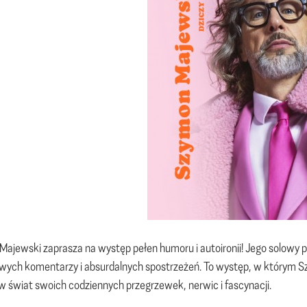
ajewski zaprasza na występ pełen humoru i autoironii! Jego solowy 
iwych komentarzy i absurdalnych spostrzeżeń. To występ, w którym S
 świat swoich codziennych przegrzewek, nerwic i fascynacji.