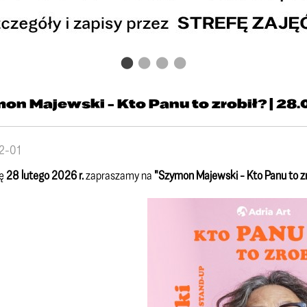
on Majewski - Kto Panu to zrobił? | 28
2-01
tę
28 lutego 2026 r.
zapraszamy na
"Szymon Majewski - Kto Panu to zr