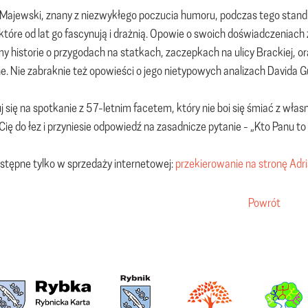
ajewski, znany z niezwykłego poczucia humoru, podczas tego stand-u
które od lat go fascynują i drażnią. Opowie o swoich doświadczeniach
y historie o przygodach na statkach, zaczepkach na ulicy Brackiej, 
e. Nie zabraknie też opowieści o jego nietypowych analizach Davida G
j się na spotkanie z 57-letnim facetem, który nie boi się śmiać z wł
Cię do łez i przyniesie odpowiedź na zasadnicze pytanie - „Kto Panu to 
ostępne tylko w sprzedaży internetowej:
przekierowanie na stronę Adri
Powrót