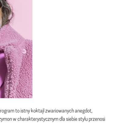
program to istny koktajl zwariowanych anegdot,
zymon w charakterystycznym dla siebie stylu przenosi