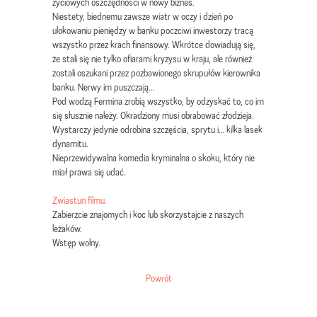
życiowych oszczędności w nowy biznes.
Niestety, biednemu zawsze wiatr w oczy i dzień po
ulokowaniu pieniędzy w banku poczciwi inwestorzy tracą
wszystko przez krach finansowy. Wkrótce dowiadują się,
że stali się nie tylko ofiarami kryzysu w kraju, ale również
zostali oszukani przez pozbawionego skrupułów kierownika
banku. Nerwy im puszczają…
Pod wodzą Fermina zrobią wszystko, by odzyskać to, co im
się słusznie należy. Okradziony musi obrabować złodzieja.
Wystarczy jedynie odrobina szczęścia, sprytu i… kilka lasek
dynamitu.
Nieprzewidywalna komedia kryminalna o skoku, który nie
miał prawa się udać.
Zwiastun filmu.
Zabierzcie znajomych i koc lub skorzystajcie z naszych
leżaków.
Wstęp wolny.
Powrót