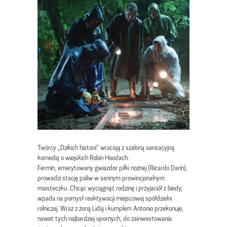
Twórcy „Dzikich historii” wracają z szaloną sensacyjną
komedią o wiejskich Robin Hoodach.
Fermín, emerytowany gwiazdor piłki nożnej (Ricardo Darín),
prowadzi stację paliw w sennym prowincjonalnym
miasteczku. Chcąc wyciągnąć rodzinę i przyjaciół z biedy,
wpada na pomysł reaktywacji miejscowej spółdzielni
rolniczej. Wraz z żoną Lidią i kumplem Antonio przekonuje,
nawet tych najbardziej opornych, do zainwestowania