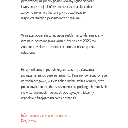
przedmioty, aż po oryginalne wyroby rękodzielnicze
tworzone z pasją. Każdy znajdzie tu coś dla siebie -
zarówno miłośnicy historii, jak i poszukiwacze
niepowtarzalnych prezentów z drugiej ręki.
W naszej pobieralni znajdziecie regulamin wydarzenia, a w
nim m.in. harmonogram jarmarków na cały 2026 rok.
Zachęcamy do zapoznania się z dokumentem przed
udziałem.
Przypominamy o przestrzeganiu zasad parkowania i
poruszania się po terenie jarmarku. Prosimy zwracać uwagę
na znaki drogowe, w tym zakaz ruchu i zakaz wjazdu, oraz
pozostawiać samochody wyłącznie na parkingach miejskich
i w wyznaczonych miejscach postojowych. Dbajmy
wspólnie o bezpieczeństwo i porządek.
Informacje o parkingach miejskich.
Regulamin.