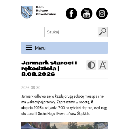
Menu
Jarmark staroci i
rękodzieła |
8.08.2026
2026-06-30
Jarmark odbywa się w każdą drugą sobotę miesiąca i nie
ma wakacyjnej przerwy. Zapraszamy w sobotę,
8
sierpnia 2026 r.
od godz. 7:00 na rybnicki deptak, czyli ciąg
ulic Jana III Sobieskiego i Powstańców Śląskich.