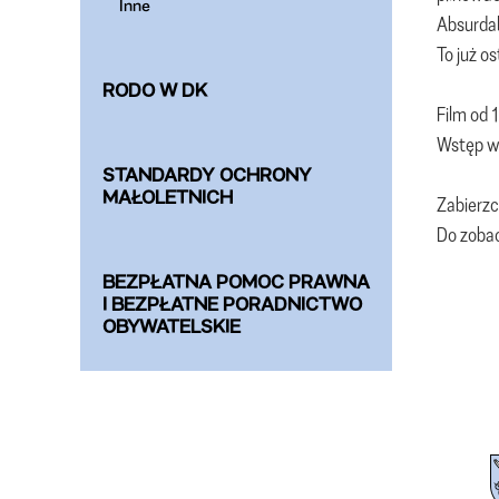
Inne
Absurdal
To już os
RODO W DK
Film od 1
Wstęp w
STANDARDY OCHRONY
MAŁOLETNICH
Zabierzc
Do zobac
BEZPŁATNA POMOC PRAWNA
I BEZPŁATNE PORADNICTWO
OBYWATELSKIE