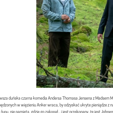
owsza duńska czarna komedia Andersa Thomasa Jensena z Madsem Mik
pędzonych w więzieniu Anker wraca, by odzyskać ukryte pieniądze z n
 łupu, nie pamięta, gdzie go zakopał... i jest przekonany, że jest Joh