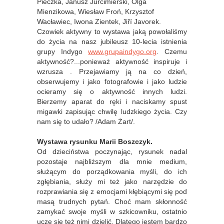
Pieczka, Janusz Jurcimierski, Olga
Mienzikowa, Wiesław Froń, Krzysztof
Wacławiec, Iwona Zientek, Jiří Javorek.
Czowiek aktywny to wystawa jaką powołaliśmy
do życia na nasz jubileusz 10-lecia istnienia
grupy Indygo
www.grupaindygo.org
. Czemu
aktywność?...ponieważ aktywność inspiruje i
wzrusza . Przejawiamy ją na co dzień,
obserwujemy i jako fotografowie i jako ludzie
ocieramy się o aktywność innych ludzi.
Bierzemy aparat do ręki i naciskamy spust
migawki zapisując chwilę ludzkiego życia. Czy
nam się to udało? /Adam Żart/.
Wystawa rysunku Marii Boszczyk.
Od dzieciństwa poczynając, rysunek nadal
pozostaje najbliższym dla mnie medium,
służącym do porządkowania myśli, do ich
zgłębiania, służy mi też jako narzędzie do
rozprawiania się z emocjami kłębiącymi się pod
masą trudnych pytań. Choć mam skłonność
zamykać swoje myśli w szkicowniku, ostatnio
uczę się też nimi dzielić. Dlatego jestem bardzo