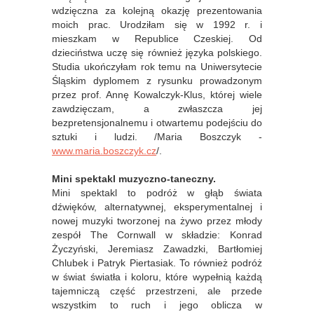
wdzięczna za kolejną okazję prezentowania
moich prac. Urodziłam się w 1992 r. i
mieszkam w Republice Czeskiej. Od
dzieciństwa uczę się również języka polskiego.
Studia ukończyłam rok temu na Uniwersytecie
Śląskim dyplomem z rysunku prowadzonym
przez prof. Annę Kowalczyk-Klus, której wiele
zawdzięczam, a zwłaszcza jej
bezpretensjonalnemu i otwartemu podejściu do
sztuki i ludzi.
/Maria Boszczyk -
www.maria.boszczyk.cz
/.
Mini spektakl muzyczno-taneczny.
Mini spektakl to podróż w głąb świata
dźwięków, alternatywnej, eksperymentalnej i
nowej muzyki tworzonej na żywo przez młody
zespół The Cornwall w składzie: Konrad
Życzyński, Jeremiasz Zawadzki, Bartłomiej
Chlubek i Patryk Piertasiak. To również podróż
w świat światła i koloru, które wypełnią każdą
tajemniczą część przestrzeni, ale przede
wszystkim to ruch i jego oblicza w