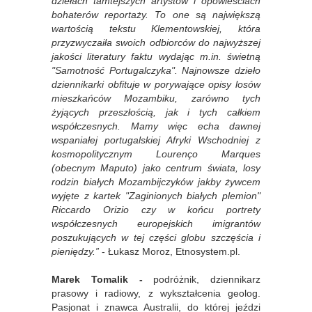
dziełach tamtejszych artystów i opowieściach
bohaterów reportaży. To one są największą
wartością tekstu Klementowskiej, która
przyzwyczaiła swoich odbiorców do najwyższej
jakości literatury faktu wydając m.in. świetną
"Samotność Portugalczyka". Najnowsze dzieło
dziennikarki obfituje w porywające opisy losów
mieszkańców Mozambiku, zarówno tych
żyjących przeszłością, jak i tych całkiem
współczesnych. Mamy więc echa dawnej
wspaniałej portugalskiej Afryki Wschodniej z
kosmopolitycznym Lourenço Marques
(obecnym Maputo) jako centrum świata, losy
rodzin białych Mozambijczyków jakby żywcem
wyjęte z kartek "Zaginionych białych plemion"
Riccardo Orizio czy w końcu portrety
współczesnych europejskich imigrantów
poszukujących w tej części globu szczęścia i
pieniędzy.”
- Łukasz Moroz, Etnosystem.pl.
Marek Tomalik -
p
odróżnik, dziennikarz
prasowy i radiowy, z wykształcenia geolog.
Pasjonat i znawca Australii, do której jeździ