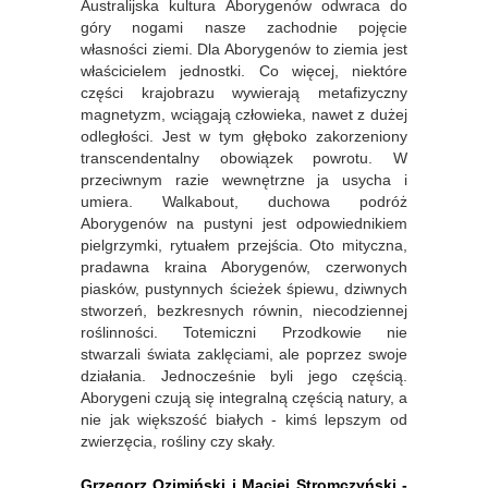
Australijska kultura Aborygenów odwraca do
góry nogami nasze zachodnie pojęcie
własności ziemi. Dla Aborygenów to ziemia jest
właścicielem jednostki. Co więcej, niektóre
części krajobrazu wywierają metafizyczny
magnetyzm, wciągają człowieka, nawet z dużej
odległości. Jest w tym głęboko zakorzeniony
transcendentalny obowiązek powrotu. W
przeciwnym razie wewnętrzne ja usycha i
umiera. Walkabout, duchowa podróż
Aborygenów na pustyni jest odpowiednikiem
pielgrzymki, rytuałem przejścia. Oto mityczna,
pradawna kraina Aborygenów, czerwonych
piasków, pustynnych ścieżek śpiewu, dziwnych
stworzeń, bezkresnych równin, niecodziennej
roślinności. Totemiczni Przodkowie nie
stwarzali świata zaklęciami, ale poprzez swoje
działania. Jednocześnie byli jego częścią.
Aborygeni czują się integralną częścią natury, a
nie jak większość białych - kimś lepszym od
zwierzęcia, rośliny czy skały.
Grzegorz Ozimiński i Maciej Stromczyński -