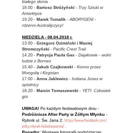
białego słonia
18.00 -
Bartosz Stróżyński
-
Trzy Sztuki w
Antarktyce
19.20 -
Marek Tomalik
-
ABORYGENI -
rdzenni Australijczycy!
NIEDZIELA
-
08.04.2018 r.
13.00 -
Grzegorz Ozimiński i Maciej
Stromczyński
-
Pacific Crest Trail
14.20 -
Patrycja Paula Gas
-
Dajakowie - wolni
ludzie z Borneo
15.40 -
Jakub Czajkowski
-
Konno przez
Mongolię i Kirgistan
17.00 -
Anna Jaklewicz
-
Indiana Jones w
spódnicy
18.20 -
Marcin Tomaszewski
-
YETI. Człowiek
gór
UWAGA!
Po każdym festiwalowym dniu -
Podróżnicze After Party
w Żółtym Młynku
-
https://www.facebook.com/
Rybnik ul. Św. Jana 2:
zolty.mlynek.klubokawiarnia
/
.
Ponadto:
Wystawa fotografii podróżniczej.