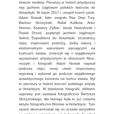
świecie medi
ó
w. Pierwszy w historii artystyczny
rejs jachtem żaglowym polskich tw
ó
rc
ó
w do
Antarktyki. W lutym 2017 r. zespół trzech sztuk:
Adam Nowak, lider zespołu Raz Dwa Trzy,
Bartosz Stróżyński, Rafał Kolikow, Artur
Homan, Ksawery Zylber, Jacek Hawrylczak i
Paweł Drozd, popłynęli
jachtem
żaglowym
Selma Expeditions do Antarktyki. Uczestnicy
rejsu, inspirowani podróżą, dziką naturą i
ekstremalnymi warunkami panującymi na
krańcach świata, zmierzyli się z wyjątkowymi
wyzwaniami artystycznymi w obszarach filmu,
muzyki i fotografii. Adam Nowak napisał
podczas rejsu nowy utw
ó
r inspirowany
wyprawą i wykonał go podczas wyjątkowego
antarktycznego koncertu na końcu świata. Był
to pierwszy w historii koncert polskiego artysty
w Antarktyce. W dziedzinie fotografii, efektem
wyprawy jest wystawa fotograficzna Bartosza
Stróżyńskiego, dla kt
ó
rego była to już czwarta
wizyta fotograficzno-filmowa w Antarktyce. Tym
razem skoncentrował się on przede wszystkim