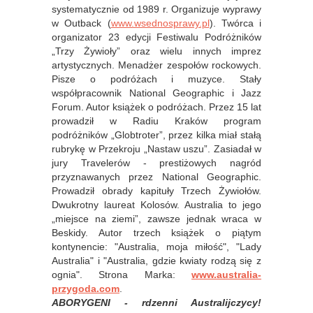
systematycznie od 1989 r. Organizuje wyprawy
w Outback (
www.wsednosprawy.pl
). Twórca i
organizator 23 edycji Festiwalu Podróżników
„Trzy Żywioły” oraz wielu innych imprez
artystycznych. Menadżer zespołów rockowych.
Pisze o podróżach i muzyce. Stały
współpracownik National Geographic i Jazz
Forum. Autor książek o podróżach. Przez 15 lat
prowadził w Radiu Kraków program
podróżników „Globtroter”, przez kilka miał stałą
rubrykę w Przekroju „Nastaw uszu”. Zasiadał w
jury Travelerów - prestiżowych nagród
przyznawanych przez National Geographic.
Prowadził obrady kapituły Trzech Żywiołów.
Dwukrotny laureat Kolosów. Australia to jego
„miejsce na ziemi”, zawsze jednak wraca w
Beskidy. Autor trzech książek o piątym
kontynencie: "Australia, moja miłość", "Lady
Australia" i "Australia, gdzie kwiaty rodzą się z
ognia". Strona Marka:
www.australia-
przygoda.com
.
ABORYGENI - rdzenni Australijczycy!