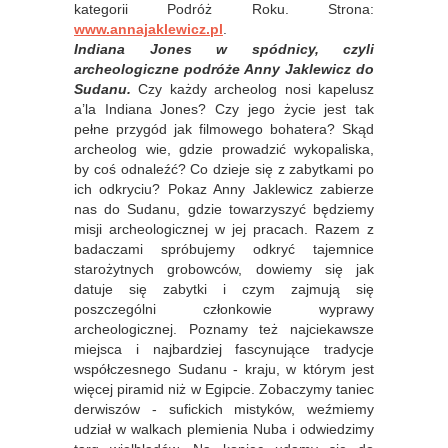
kategorii Podróż Roku. Strona:
www.annajaklewicz.pl
.
Indiana Jones w spódnicy
,
czyli
archeologiczne podróże Anny Jaklewicz do
Sudanu.
Czy każdy archeolog nosi kapelusz
a’la Indiana Jones? Czy jego życie jest tak
pełne przygód jak filmowego bohatera? Skąd
archeolog wie, gdzie prowadzić wykopaliska,
by coś odnaleźć? Co dzieje się z zabytkami po
ich odkryciu? Pokaz Anny Jaklewicz zabierze
nas do Sudanu, gdzie towarzyszyć będziemy
misji archeologicznej w jej pracach. Razem z
badaczami spróbujemy odkryć tajemnice
starożytnych grobowców, dowiemy się jak
datuje się zabytki i czym zajmują się
poszczególni członkowie wyprawy
archeologicznej. Poznamy też najciekawsze
miejsca i najbardziej fascynujące tradycje
współczesnego Sudanu - kraju, w którym jest
więcej piramid niż w Egipcie. Zobaczymy taniec
derwiszów - sufickich mistyków, weźmiemy
udział w walkach plemienia Nuba i odwiedzimy