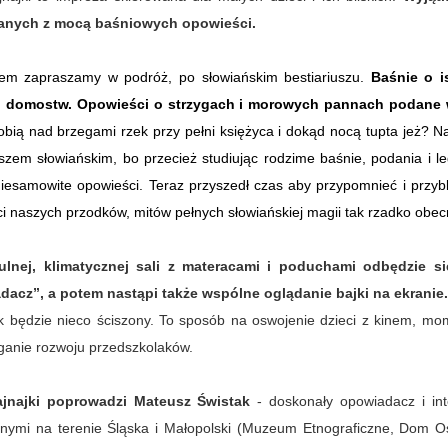
nych z mocą baśniowych opowieści.
em zapraszamy w podróż, po słowiańskim bestiariuszu.
Baśnie o i
 domostw. Opowieści o strzygach i morowych pannach podane 
obią nad brzegami rzek przy pełni księżyca i dokąd nocą tupta jeż? 
uszem słowiańskim, bo przecież studiując rodzime baśnie, podania i 
niesamowite opowieści. Teraz przyszedł czas aby przypomnieć i przy
i naszych przodków, mitów pełnych słowiańskiej magii tak rzadko obe
ulnej, klimatycznej sali z materacami i poduchami odbędzie s
dacz”, a potem nastąpi także wspólne oglądanie bajki na ekranie.
k będzie nieco ściszony. To sposób na oswojenie dzieci z kinem, mom
anie rozwoju przedszkolaków.
ajnajki poprowadzi Mateusz Świstak
- doskonały opowiadacz i int
nymi na terenie Śląska i Małopolski (Muzeum Etnograficzne, Dom Oświ