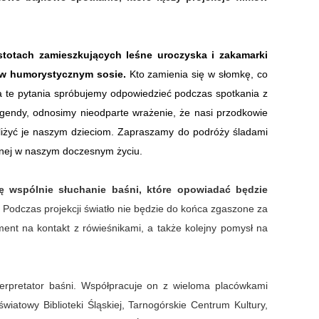
stotach zamieszkujących leśne uroczyska i zakamarki
w humorystycznym sosie.
Kto zamienia się w słomkę, co
Na te pytania spróbujemy odpowiedzieć podczas spotkania z
legendy, odnosimy nieodparte wrażenie, że nasi przodkowie
bliżyć je naszym dzieciom. Zapraszamy do podróży śladami
cnej w naszym doczesnym życiu.
ię wspólnie słuchanie baśni, które opowiadać będzie
Podczas projekcji światło nie będzie do końca zgaszone za
ent na kontakt z rówieśnikami, a także kolejny pomysł na
erpretator baśni. Współpracuje on z wieloma placówkami
atowy Biblioteki Śląskiej, Tarnogórskie Centrum Kultury,