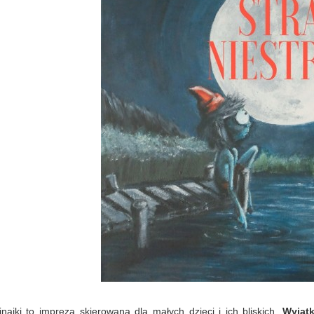
jnajki to impreza skierowana dla małych dzieci i ich bliskich.
Wyjątk