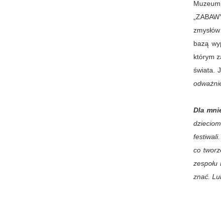
Muzeum 
„ZABAWY
zmysłów 
bazą wy
którym z
świata.
odważnie
Dla mni
dzieciom
festiwal
co tworz
zespołu 
znać. Lub