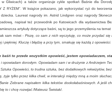
w Gliwicach) a także organizuje cykle spotkań Baśnie dla Dorosły
 Z RYŻEM”. W książce pokazano, jak wykorzystać ryż do tworzenia 
dziecka. Laureat nagrody im. Astrid Lindgren oraz nagrody Słonecz
padową, napisał też przewodnik po Katowicach dla wydawnictwa Be
amieszcza artykuły dotyczące baśni, są to jego przemyślenia na temat
 Jak sam mówi -
Piszę, co sam z nich wyczytuję, co może przydać się 
j i piękniej. Kluczę i błądzę a przy tym, smakuję się każdą z opowieści
e baśń to przede wszystkim opowieść, jestem opowiadaczem, staj
 i opowiadam dorosłym. Opowiadam sam i w drużynie z Andrzejem Teo
i. Sztuka Opowieści, to trudna sztuka, bez dodatkowych rekwizytów, bez 
ę, żyje tylko przez kilka chwil, w interakcji między mną a moim słuchac
Banie Zebrane napisałem kilka tekstów dookołabaśniowych. A jeśli ch
ię to i chcę rozwijać
.
/Mateusz Świstak/.