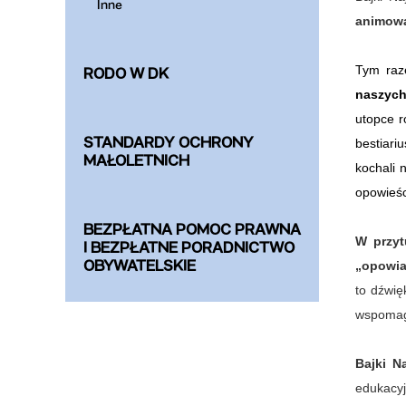
Inne
animowa
Tym raz
RODO W DK
naszych
utopce r
STANDARDY OCHRONY
bestiari
MAŁOLETNICH
kochali 
opowieśc
BEZPŁATNA POMOC PRAWNA
W przyt
I BEZPŁATNE PORADNICTWO
OBYWATELSKIE
„opowia
to dźwię
wspomag
Bajki N
edukacyj