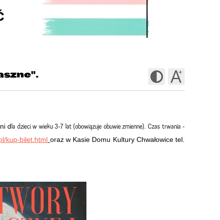
aszne".
la dzieci w wieku 3-7 lat (obowiązuje obuwie zmienne). Czas trwania -
ni d
/kup-bilet.html
oraz w Kasie Domu Kultury Chwałowice tel.