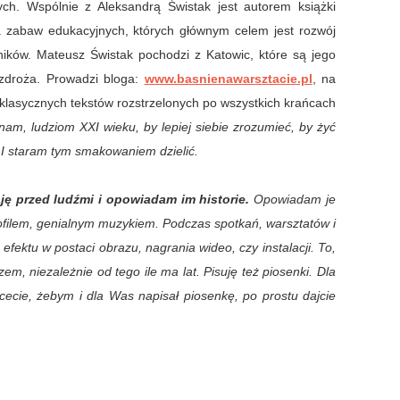
ch. Wspólnie z Aleksandrą Świstak jest autorem książki
zabaw edukacyjnych, których głównym celem jest rozwój
ników. Mateusz Świstak pochodzi z Katowic, które są jego
zdroża. Prowadzi bloga:
www.basnienawarsztacie.pl
, na
 klasycznych tekstów rozstrzelonych po wszystkich krańcach
nam, ludziom XXI wieku, by lepiej siebie zrozumieć, by żyć
. I staram tym smakowaniem dzielić.
ę przed ludźmi i opowiadam im historie.
Opowiadam je
filem, genialnym muzykiem. Podczas spotkań, warsztatów i
efektu w postaci obrazu, nagrania wideo, czy instalacji. To,
zem, niezależnie od tego ile ma lat.
Pisuję też piosenki. Dla
cecie, żebym i dla Was napisał piosenkę, po prostu dajcie