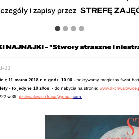
I NAJNAJKI - "Stwory straszne i niestr
3-09
elę 11 marca 2018 r. o godz. 10.00
- odkrywamy magiczny świat baś
lety - to jedyne 10 zł/os. -
do nabycia na stronie:
www.dkchwalowice.pl
222 w.39,
dkchwalowice.kasa@gmail.
com.