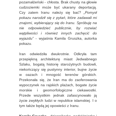
pozamałżeński - chłosta. Brak chusty na głowie
cudzoziemki może być ukarany deportacją.
Czy zatem Iranu należy się bać?
„Pomysł
pokazu narodził się z pytań, które zadawali mi
znajomi, wybierający się do Iranu. Spróbuję na
nie odpowiedzieć publicznie, by rozwiać
wątpliwości i również innych zachęcić do
wyjazdu”
- wyjaśnia Kamila Gruszka, autorka
pokazu.
Iran odwiedziła dwukrotnie. Odkryła tam
przepiękną architekturę miast Jedwabnego
Szlaku, bogatą historię starożytnych budowli,
niekończący się pustynny interior, bujne życie
w oazach i mnogość terenów górskich.
Przekonała się, że Iran ma do zaoferowania
wypoczynek na rajskich plażach, bogate życie
morskie i geomorfologiczne ciekawostki.
Przede wszystkim jednak zafascynowało ją
życie zwykłych ludzi w republice islamskiej. I o
tym także będą jej opowieści z Iranu.