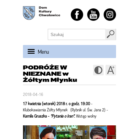
Menu
PODRÓŻE W
NIEZNANE w
Żółtym Młynku
2018-04-16
17 kwietnia (wtorek) 2018 r. o godz. 19.00
-
Klubokawiarnia Żółty Młynek (Rybnik ul. Św. Jana 2) -
Kamila Gruszka
-
"Pytania o Iran
"
.
Wstęp wolny