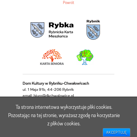
Powrót
Dom Kultury w Rybniku-Chwałowicach
ul. 1 Maja 91b, 44-206 Rybnik
email:
biuro@dkchwalowice.pl
telefon: 32 433 18 52, 32 421 62 22
Ta strona internetowa wykorzystuje pliki cookies.
Deklaracja dostępności
Pozostając na tej stronie, wyrażasz zgodę na korzystanie
z plików cookies.
Realizacja: Lioosys
AKCEPTUJĘ