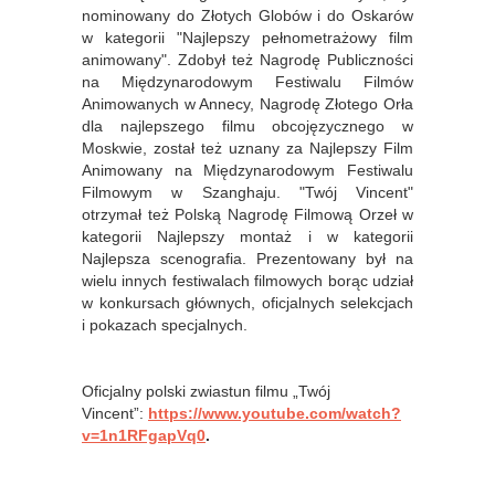
nominowany do Złotych Globów i do Oskarów
w kategorii "Najlepszy pełnometrażowy film
animowany". Zdobył też Nagrodę Publiczności
na Międzynarodowym Festiwalu Filmów
Animowanych w Annecy, Nagrodę
Złotego Orła
dla najlepszego filmu obcojęzycznego w
Moskwie,
został też uznany za Najlepszy Film
Animowany na Międzynarodowym Festiwalu
Filmowym w Szanghaju. "Twój Vincent"
otrzymał też Polską Nagrodę Filmową Orzeł w
kategorii Najlepszy montaż i w kategorii
Najlepsza scenografia. Prezentowany był na
wielu innych festiwalach filmowych borąc udział
w konkursach głównych, oficjalnych selekcjach
i pokazach specjalnych.
Oficjalny polski zwiastun filmu „Twój
Vincent”:
https://www.youtube.com/watch?
v=1n1RFgapVq0
.