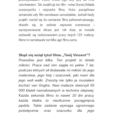
natchnieniem. Tak zrodził się ten film
- mówi Dorota Kobiela
scenarzystka i reżyserka filmu, która początkowo
zamierzała cały film namalować samodzielnie. Jednak kiedy
projekt rozrósł się do rozmiarów filmu pełnometrażowego,
okazało się, że zadanie napisania scenariusza i
wyreżyserowania obrazu jest tak duże, że musiała
zadowolić się nadzorowaniem pracy innych 125 malarzy.
Mimo to namalowała też kilka ujęć filmu sama.
Skąd się wziął tytuł filmu „Twój Vincent”?
Powodów jest kilka. Ten projekt to dzieło
miłości. Praca nad nim zajęła mi pełne 7 lat,
podczas których sił dodawała mi miłość do jego
malarstwa, jego listy i szacunek, jaki mam dla
jego woli walki. Zresztą nie tylko ja musiałam
kochać van Gogha. Nasi malarze stworzyli 65
000 klatek namalowanych w technice olejowej.
Każda sekunda filmu to nawet 10 dni pracy,
każda klatka to niezliczone pociągnięcia
pędzla. Takie zadanie wymaga ogromnego
poświęcenia oraz szacunku dla jego