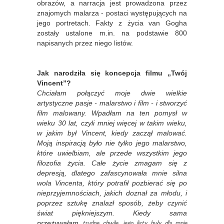
obrazów, a narracja jest prowadzona przez
znajomych malarza - postaci występujących na
jego portretach. Fakty z życia van Gogha
zostały ustalone m.in. na podstawie 800
napisanych przez niego listów.
Jak narodziła się koncepcja filmu „Twój
Vincent”?
Chciałam połączyć moje dwie wielkie
artystyczne pasje - malarstwo i film - i stworzyć
film malowany. Wpadłam na ten pomysł w
wieku 30 lat, czyli mniej więcej w takim wieku,
w jakim był Vincent, kiedy zaczął malować.
Moją inspiracją było nie tylko jego malarstwo,
które uwielbiam, ale przede wszystkim jego
filozofia życia. Całe życie zmagam się z
depresją, dlatego zafascynowała mnie silna
wola Vincenta, który potrafił pozbierać się po
nieprzyjemnościach, jakich doznał za młodu, i
poprzez sztukę znalazł sposób, żeby czynić
świat piękniejszym. Kiedy sama
trudne chwile, jego listy były dla mnie
przeżywałam