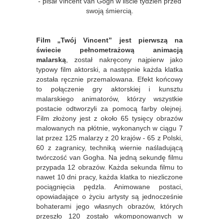
- pisał Vincent van Gogh w liście tydzień przed
swoją śmiercią.
Film „Twój Vincent” jest pierwszą na
świecie pełnometrażową animacją
malarską
, został nakręcony najpierw jako
typowy film aktorski, a następnie każda klatka
została ręcznie przemalowana. Efekt końcowy
to połączenie gry aktorskiej i kunsztu
malarskiego animatorów, którzy wszystkie
postacie odtworzyli za pomocą farby olejnej.
Film złożony jest z około 65 tysięcy obrazów
malowanych na płótnie, wykonanych w ciągu 7
lat przez 125 malarzy z 20 krajów - 65 z Polski,
60 z zagranicy, techniką wiernie naśladującą
twórczość van Gogha. Na jedną sekundę filmu
przypada 12 obrazów. Każda sekunda filmu to
nawet 10 dni pracy, każda klatka to niezliczone
pociągnięcia pędzla. Animowane postaci,
opowiadające o życiu artysty są jednocześnie
bohaterami jego własnych obrazów, których
przeszło 120 zostało wkomponowanych w