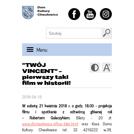
Menu
"TWÓJ
VINCENT" -
pierwszy taki
film w historii!
2018-04-19
W sobotę 21 kwietnia 2018 r. o godz. 18.00 - projekcja
filmu i spotkanie z odtwórcą głównej roli
-
Robertem
Gulaczykiem.
Bilety - 20 zł:
www.dkchwalowice.pl/kup-bilet.html
oraz Kasa Domu
Kultury Chwałowice tel. 32 4216222 w.39,