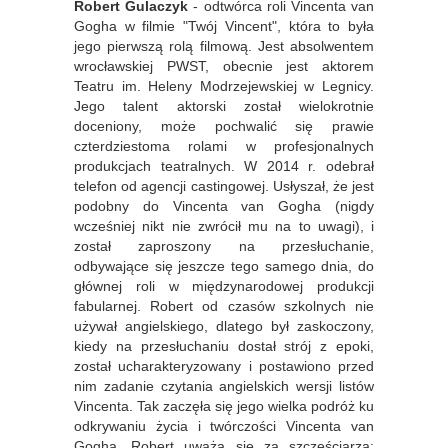
Robert Gulaczyk
- odtwórca roli Vincenta van
Gogha w filmie "Twój Vincent", która to była
jego pierwszą rolą filmową. Jest absolwentem
wrocławskiej PWST, obecnie jest aktorem
Teatru im. Heleny Modrzejewskiej w Legnicy.
Jego talent aktorski został wielokrotnie
doceniony, może pochwalić się prawie
czterdziestoma rolami w profesjonalnych
produkcjach teatralnych. W 2014 r. odebrał
telefon od agencji castingowej. Usłyszał, że jest
podobny do Vincenta van Gogha (nigdy
wcześniej nikt nie zwrócił mu na to uwagi), i
został zaproszony na przesłuchanie,
odbywające się jeszcze tego samego dnia, do
głównej roli w międzynarodowej produkcji
fabularnej. Robert od czasów szkolnych nie
używał angielskiego, dlatego był zaskoczony,
kiedy na przesłuchaniu dostał strój z epoki,
został ucharakteryzowany i postawiono przed
nim zadanie czytania angielskich wersji listów
Vincenta. Tak zaczęła się jego wielka podróż ku
odkrywaniu życia i twórczości Vincenta van
Gogha. Robert uważa się za szczęściarza: