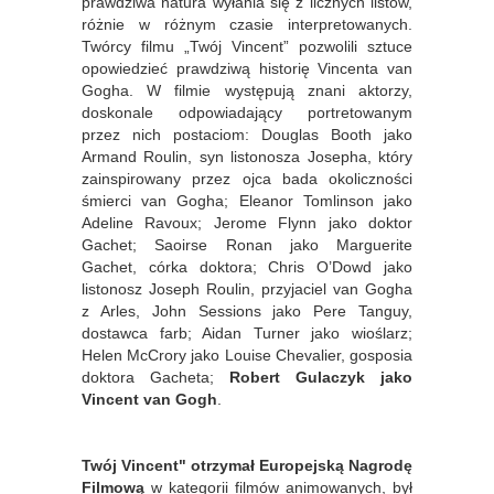
prawdziwa natura wyłania się z licznych listów,
różnie w różnym czasie interpretowanych.
Twórcy filmu „Twój Vincent” pozwolili sztuce
opowiedzieć prawdziwą historię Vincenta van
Gogha. W filmie występują znani aktorzy,
doskonale odpowiadający portretowanym
przez nich postaciom: Douglas Booth jako
Armand Roulin, syn listonosza Josepha, który
zainspirowany przez ojca bada okoliczności
śmierci van Gogha; Eleanor Tomlinson jako
Adeline Ravoux; Jerome Flynn jako doktor
Gachet; Saoirse Ronan jako Marguerite
Gachet, córka doktora; Chris O’Dowd jako
listonosz Joseph Roulin, przyjaciel van Gogha
z Arles, John Sessions jako Pere Tanguy,
dostawca farb; Aidan Turner jako wioślarz;
Helen McCrory jako Louise Chevalier, gosposia
doktora Gacheta;
Robert Gulaczyk jako
Vincent van Gogh
.
Twój Vincent" otrzymał Europejską Nagrodę
Filmową
w kategorii filmów animowanych, był