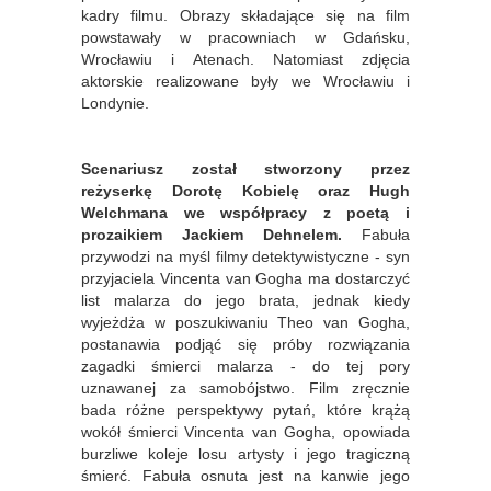
kadry filmu. Obrazy składające się na film
powstawały w pracowniach w Gdańsku,
Wrocławiu i Atenach. Natomiast zdjęcia
aktorskie realizowane były we Wrocławiu i
Londynie.
Scenariusz został stworzony przez
reżyserkę Dorotę Kobielę oraz Hugh
Welchmana we współpracy z poetą i
prozaikiem Jackiem Dehnelem.
Fabuła
przywodzi na myśl filmy detektywistyczne - syn
przyjaciela Vincenta van Gogha ma dostarczyć
list malarza do jego brata, jednak kiedy
wyjeżdża w poszukiwaniu Theo van Gogha,
postanawia podjąć się próby rozwiązania
zagadki śmierci malarza - do tej pory
uznawanej za samobójstwo. Film zręcznie
bada różne perspektywy pytań, które krążą
wokół śmierci Vincenta van Gogha, opowiada
burzliwe koleje losu artysty i jego tragiczną
śmierć. Fabuła osnuta jest na kanwie jego