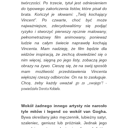
twórczości. Po trzecie, tytuł jest odniesieniem
do typowego zakończenia listów, które pisał do
brata. Kończył je słowami: „Twój kochający
Vincent”. Po czwarte, choć być może
najważniejsze, zdecydowaliśmy się podjąć
ryzyko i stworzyć pierwszy ręcznie malowany,
pełnometrażowy film animowany, ponieważ
ludzie na całym świecie naprawdę kochają
Vincenta. Mam nadzieję, że film będzie dla
widzów inspiracją, że zechcą dowiedzieć się o
nim więcej, sięgną po jego listy, zobaczą jego
obrazy na żywo. Cieszę się, że na swój sposób
mam możliwość przedstawienia Vincenta
większej rzeszy odbiorców. On na to zasługuje.
go za „swojego”!
-
Chcę, żeby każdy uważał
powiedziała Dorota Kobiela.
Wokół żadnego innego artysty nie narosło
tyle mitów i legend co wokół van Gogha.
Bywa określany jako męczennik, lubieżny satyr,
szaleniec, geniusz lub próżniak. Jednak jego