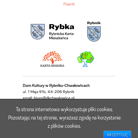
Powrót
Dom Kultury w Rybniku-Chwałowicach
ul. 1 Maja 91b, 44-206 Rybnik
email:
biuro@dkchwalowice.pl
telefon: 32 433 18 52, 32 421 62 22
Ta strona internetowa wykorzystuje pliki cookies.
Deklaracja dostępności
Pozostając na tej stronie, wyrażasz zgodę na korzystanie
z plików cookies.
Realizacja: Lioosys
AKCEPTUJĘ