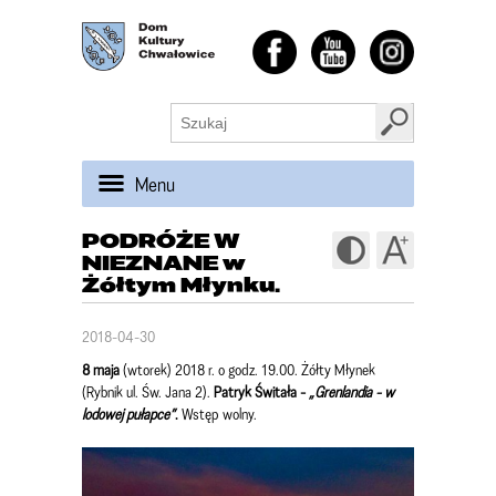
Menu
PODRÓŻE W
NIEZNANE w
Żółtym Młynku.
2018-04-30
8 maja
(wtorek) 2018 r. o godz. 19.00. Żółty Młynek
(Rybnik ul. Św. Jana 2).
Patryk Świtała -
„Grenlandia - w
lodowej pułapce”
.
Wstęp wolny.