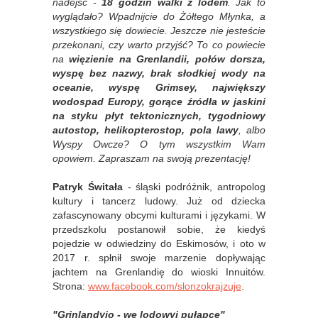
nadejść -
18 godzin walki z lodem
. Jak to
wyglądało? Wpadnijcie do Żółtego Młynka, a
wszystkiego się dowiecie. Jeszcze nie jesteście
przekonani, czy warto przyjść? To co powiecie
na
więzienie na Grenlandii, połów dorsza,
wyspę bez nazwy, brak słodkiej wody na
oceanie, wyspę Grimsey, największy
wodospad Europy, gorące źródła w jaskini
na styku płyt tektonicznych, tygodniowy
autostop, helikopterostop, pola lawy
, albo
Wyspy Owcze? O tym wszystkim Wam
opowiem. Zapraszam na swoją prezentację!
Patryk Świtała
- śląski podróżnik, antropolog
kultury i tancerz ludowy. Już od dziecka
zafascynowany obcymi kulturami i językami. W
przedszkolu postanowił sobie, że kiedyś
pojedzie w odwiedziny do Eskimosów, i oto w
2017 r. spłnił swoje marzenie dopływając
jachtem na Grenlandię do wioski Innuitów.
Strona:
www.facebook.com/slonzokrajzuje
.
"Grinlandyjo - we lodowyj pułapce"