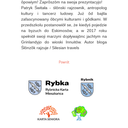
ôpowiym! Zaprŏszōm na swoja prezyntacyjo!
Patryk Świtała - ślōnski rajzownik, antropolog
kultury i tancerz ludowy. Już ôd bajtla
zafascynowany ôbcymi kulturami i gŏdkami. W
przedszkolu postanowiōł se, że kiedyś pojedzie
na byzuch do Eskimosōw, a w 2017 roku
spełniōł swoji marzyni dopływajōnc jachtym na
Grinlandyjo do wioski Innuitōw. Autor bloga
Ślōnzŏk rajzuje / Silesian travels
Powrót