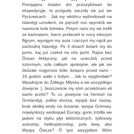
Pomijajōnc ôstatni dni prziszykŏwań do
ekspedycyje, to przigody zaczōły sie już we
Pyrzowicach... Jak my wkōńcu wylōndowali na
Islandyji uznołech, że piyrszõ noc spyndzã we
namiocie kole lotniska. Potym rano my sie trefili
ze kamratami, kierzi przilecieli w nocy inkszym
fligrym, wynajyni my auta i zaczyni my rajzã po
zachodnij Islandyji. Po 3 dniach dotarli my do
portu, kaj już czekoł na nŏs jacht. Rajza bez
Ôcean Arktyczny, jak na ucieczkã przed
sztormym, szła całkiym spokojnie, ale jak sie
ôkŏzało nojgorsze bōło dziepro przed nami -
18 godzin walki z lodym... Jak to wyglōndało?
Wpadnijcie do Żōłtego Młynka a sie wszyjstkigo
dowiycie ;) Jeszczeście niy sōm przekōnani eli
warto prziść? To co powiycie na hereszt na
Grinlandyji, połōw dorsza, wyspã bez nazwy,
brak słodkij wody na ôceanie, wyspa Grimsey,
nojwiynkszy wodospad Europy, gorki źrōdła we
jaskini na styku płyt tektonicznych, tydniowy
autostop, helikopterostop, pola lawy, abo
Wyspy Ôwcze? Ô tym wszyjstkim Wōm