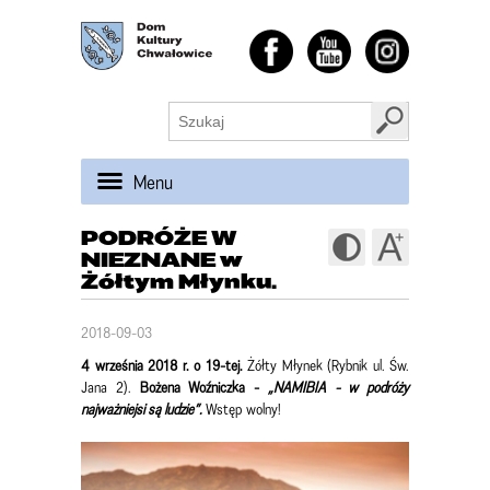
Menu
PODRÓŻE W
NIEZNANE w
Żółtym Młynku.
2018-09-03
4 września 2018 r. o 19-tej.
Żółty Młynek (Rybnik ul. Św.
Jana 2).
Bożena Woźniczka -
„NAMIBIA - w podróży
najważniejsi są ludzie”.
Wstęp wolny!