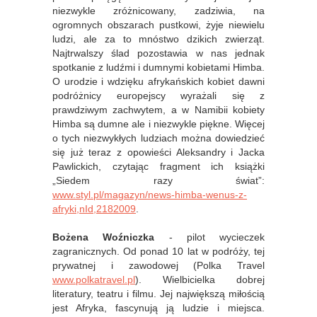
niezwykle zróżnicowany, zadziwia, na
ogromnych obszarach pustkowi, żyje niewielu
ludzi, ale za to mnóstwo dzikich zwierząt.
Najtrwalszy ślad pozostawia w nas jednak
spotkanie z ludźmi i dumnymi kobietami Himba.
O urodzie i wdzięku afrykańskich kobiet dawni
podróżnicy europejscy wyrażali się z
prawdziwym zachwytem, a w Namibii kobiety
Himba są dumne ale i niezwykle piękne. Więcej
o tych niezwykłych ludziach można dowiedzieć
się już teraz z opowieści Aleksandry i Jacka
Pawlickich, czytając fragment ich książki
„Siedem razy świat”:
www.styl.pl/magazyn/news-himba-wenus-z-
afryki,nId,2182009
.
Bożena Woźniczka
- pilot wycieczek
zagranicznych. Od ponad 10 lat w podróży, tej
prywatnej i zawodowej (Polka Travel
www.polkatravel.pl
). Wielbicielka dobrej
literatury, teatru i filmu. Jej największą miłością
jest Afryka, fascynują ją ludzie i miejsca.