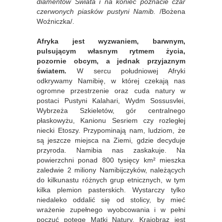
diamentów Świata i na koniec poznacie czar
czerwonych piasków pustyni Namib.
/Bożena
Woźniczka/.
Afryka jest wyzwaniem, barwnym,
pulsującym własnym rytmem życia,
pozornie obcym, a jednak przyjaznym
światem.
W sercu południowej Afryki
odkrywamy Namibię, w której czekają nas
ogromne przestrzenie oraz cuda natury w
postaci Pustyni Kalahari, Wydm Sossusvlei,
Wybrzeża Szkieletów, gór centralnego
płaskowyżu, Kanionu Sesriem czy rozległej
niecki Etoszy. Przypominają nam, ludziom, że
są jeszcze miejsca na Ziemi, gdzie decyduje
przyroda. Namibia nas zaskakuje. Na
powierzchni ponad 800 tysięcy km² mieszka
zaledwie 2 miliony Namibijczyków, należących
do kilkunastu różnych grup etnicznych, w tym
kilka plemion pasterskich. Wystarczy tylko
niedaleko oddalić się od stolicy, by mieć
wrażenie zupełnego wyobcowania i w pełni
poczuć potęgę Matki Natury. Krajobraz jest