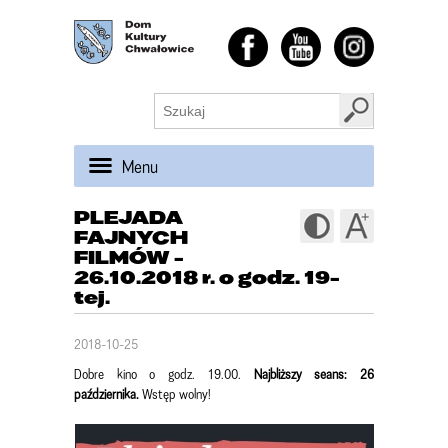
Menu
PLEJADA
FAJNYCH
FILMÓW -
26.10.2018 r. o godz. 19-
tej.
2018-10-25
Dobre kino o godz. 19.00.
Najbliższy seans: 26
października.
Wstęp wolny!