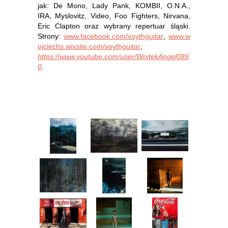
jak: De Mono, Lady Pank, KOMBII, O.N.A.,
IRA, Myslovitz, Video, Foo Fighters, Nirvana,
Eric Clapton oraz wybrany repertuar śląski.
Strony:
www.facebook.com/voythguitar
,
www.w
ojciechs.wixsite.com/voythguitar
,
https://www.youtube.com/user/WojtekAngel089
0
.