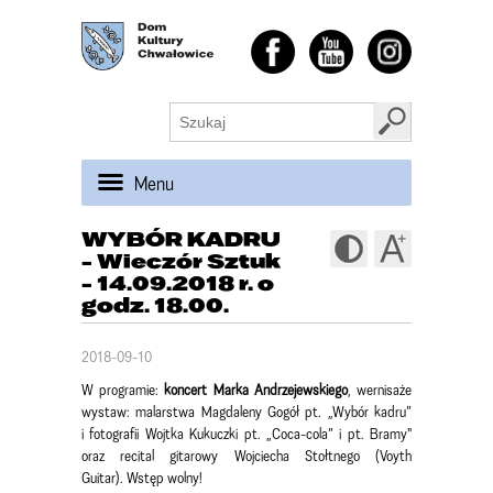
Menu
WYBÓR KADRU
- Wieczór Sztuk
- 14.09.2018 r. o
godz. 18.00.
2018-09-10
W programie:
koncert Marka Andrzejewskiego
, wernisaże
wystaw: malarstwa Magdaleny Gogół pt. „Wybór kadru”
i fotografii Wojtka Kukuczki pt. „Coca-cola” i pt. Bramy"
oraz recital gitarowy Wojciecha Stołtnego (Voyth
Guitar). Wstęp wolny!