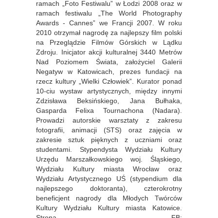
ramach „Foto Festiwalu” w Łodzi 2008 oraz w
ramach festiwalu „The World Photography
Awards - Cannes” we Francji 2007. W roku
2010 otrzymał nagrodę za najlepszy film polski
na Przeglądzie Filmów Górskich w Lądku
Zdroju. Inicjator akcji kulturalnej 3440 Metrów
Nad Poziomem Świata, założyciel Galerii
Negatyw w Katowicach, prezes fundacji na
rzecz kultury „Wielki Człowiek”. Kurator ponad
10-ciu wystaw artystycznych, między innymi
Zdzisława Beksińskiego, Jana Bułhaka,
Gasparda Felixa Tournachona (Nadara).
Prowadzi autorskie warsztaty z zakresu
fotografii, animacji (STS) oraz zajęcia w
zakresie sztuk pięknych z uczniami oraz
studentami. Stypendysta Wydziału Kultury
Urzędu Marszałkowskiego woj. Śląskiego,
Wydziału Kultury miasta Wrocław oraz
Wydziału Artystycznego UŚ (stypendium dla
najlepszego doktoranta), czterokrotny
beneficjent nagrody dla Młodych Twórców
Kultury Wydziału Kultury miasta Katowice.
Strona FB: