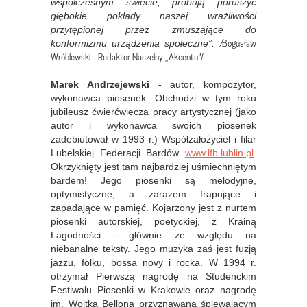
współczesnym świecie, próbują poruszyć
głębokie pokłady naszej wrażliwości
przytępionej przez zmuszające do
/
Bogusław
konformizmu urządzenia społeczne”.
Wróblewski - Redaktor Naczelny „Akcentu”/.
Marek Andrzejewski -
autor, kompozytor,
wykonawca piosenek. Obchodzi w tym roku
jubileusz ćwierćwiecza pracy artystycznej (jako
autor i wykonawca swoich piosenek
zadebiutował w 1993 r.) Współzałożyciel i filar
Lubelskiej Federacji Bardów
www.lfb.lublin.pl
.
Okrzyknięty jest tam najbardziej uśmiechniętym
bardem! Jego piosenki są melodyjne,
optymistyczne, a zarazem frapujące i
zapadające w pamięć. Kojarzony jest z nurtem
piosenki autorskiej, poetyckiej, z Krainą
Łagodności - głównie ze względu na
niebanalne teksty. Jego muzyka zaś jest fuzją
jazzu, folku, bossa novy i rocka. W 1994 r.
otrzymał Pierwszą nagrodę na Studenckim
Festiwalu Piosenki w Krakowie oraz nagrodę
im. Wojtka Bellona przyznawaną śpiewającym