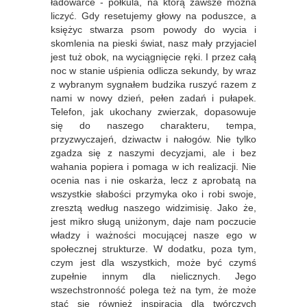
ładowarce - półkula, na którą zawsze można
liczyć. Gdy resetujemy głowy na poduszce, a
księżyc stwarza psom powody do wycia i
skomlenia na pieski świat, nasz mały przyjaciel
jest tuż obok, na wyciągnięcie ręki. I przez całą
noc w stanie uśpienia odlicza sekundy, by wraz
z wybranym sygnałem budzika ruszyć razem z
nami w nowy dzień, pełen zadań i pułapek.
Telefon, jak ukochany zwierzak, dopasowuje
się do naszego charakteru, tempa,
przyzwyczajeń, dziwactw i nałogów. Nie tylko
zgadza się z naszymi decyzjami, ale i bez
wahania popiera i pomaga w ich realizacji. Nie
ocenia nas i nie oskarża, lecz z aprobatą na
wszystkie słabości przymyka oko i robi swoje,
zresztą według naszego widzimisię. Jako że,
jest mikro sługą uniżonym, daje nam poczucie
władzy i ważności mocującej nasze ego w
społecznej strukturze. W dodatku, poza tym,
czym jest dla wszystkich, może być czymś
zupełnie innym dla nielicznych. Jego
wszechstronność polega też na tym, że może
stać się również inspiracją dla twórczych