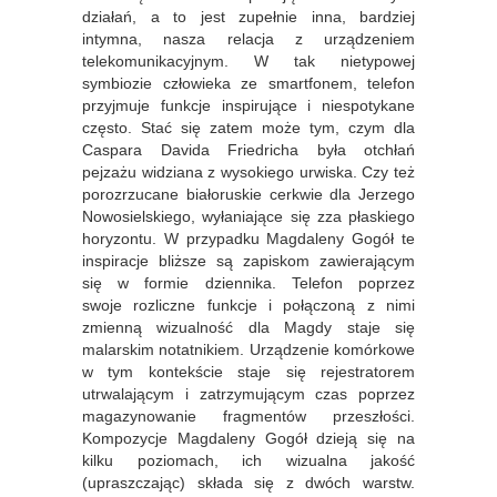
działań, a to jest zupełnie inna, bardziej
intymna, nasza relacja z urządzeniem
telekomunikacyjnym. W tak nietypowej
symbiozie człowieka ze smartfonem, telefon
przyjmuje funkcje inspirujące i niespotykane
często. Stać się zatem może tym, czym dla
Caspara Davida Friedricha była otchłań
pejzażu widziana z wysokiego urwiska. Czy też
porozrzucane białoruskie cerkwie dla Jerzego
Nowosielskiego, wyłaniające się zza płaskiego
horyzontu. W przypadku Magdaleny Gogół te
inspiracje bliższe są zapiskom zawierającym
się w formie dziennika. Telefon poprzez
swoje
rozliczne funkcje i połączoną z nimi
zmienną wizualność dla Magdy staje się
malarskim notatnikiem. Urządzenie komórkowe
w tym kontekście staje się rejestratorem
utrwalającym i zatrzymującym czas poprzez
magazynowanie fragmentów przeszłości.
Kompozycje Magdaleny Gogół dzieją się na
kilku poziomach, ich wizualna jakość
(upraszczając) składa się z dwóch warstw.