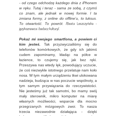
- od czego odchodzę każdego dnia z iPhonem
w ręku. Tutaj i teraz - sama ze sobą, z czymś
co znam, ale jednak w nowej formie. I ta
zmiana formy, z online do offline’u, to luksus.
/Beata Leszczyńska -
To otwartość. To powrót.
językoznawca i badacz kultury/.
Pokaż mi swojego smartfona, a powiem ci
kim jesteś.
Tak przyzwyczailiśmy się do
telefonów komórkowych, że gdy ich jakimś
cudem zapominamy, kładąc na półce w
łazience, to czujemy się, jak bez ręki.
Przeszywa nas wtedy lęk, powodujący uczucie,
że coś niezwykle istotnego przelatuje nam koło
nosa. W tym małym urządzeniu tkwi ulokowana
nadzieja, budząca w nas poczucie wspólnoty, a
tym samym przywiązania do rzeczywistości.
Nie jesteśmy już tak samotni, bo mamy swój
mały sterownik, mikro komputer na miarę
własnych możliwości, wsparcie dla mocno
przegrzanych mózgowych zwoi. To nasza
trzecia niezawodnie działająca - dzięki