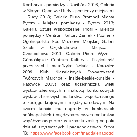
Raciborzu - pomiędzy - Racibórz 2016; Galeria
w Starym Opactwie Rudy - pomiędzy miejscami
– Rudy 2013; Galeria Biura Promocji Miasta
Bytom - Miejsca pomiędzy - Bytom 2013;
Galeria Sztuki Współczesnej Profil - Miejsca
pomiędzy - Centrum Kultury Zamek - Poznań /
Ogólnopolska Noc Muzeów/; Miejskiej Galerii
Sztuki w Częstochowie - Miejsca -
Częstochowa 2011; Galeria Piętro Wyżej -
Górnośląskie Centrum Kultury - Fizykalność
przestrzeni i metafizyka światła - Katowice
2009; Klub Niezależnych Stowarzyszeń
Twórczych Marchołt - inside-beside-outside -
Katowice 2009) oraz uczestniczką wielu
wystaw zbiorowych i finalistką konkursowych
wystaw zbiorowych malarstwa współczesnego
o zasięgu krajowym i międzynarodowym. Na
swoim koncie ma nagrody w konkursach
ogólnopolskich i międzynarodowych malarstwa
współczesnego oraz w uznaniu
zasług na polu
Strona
działań artystycznych i pedagogicznych.
FB:
https://www.facebook.com/magdalenagogol