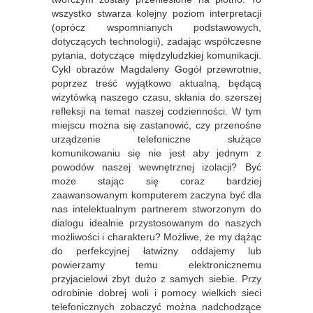
wszystko stwarza kolejny poziom interpretacji
(oprócz wspomnianych podstawowych,
dotyczących technologii), zadając współczesne
pytania, dotyczące międzyludzkiej komunikacji.
Cykl obrazów Magdaleny Gogół przewrotnie,
poprzez treść wyjątkowo aktualną, będącą
wizytówką naszego czasu, skłania do szerszej
refleksji na temat naszej codzienności. W tym
miejscu można się zastanowić, czy przenośne
urządzenie telefoniczne służące
komunikowaniu się nie jest aby jednym z
powodów naszej wewnętrznej izolacji? Być
może stając się coraz bardziej
zaawansowanym komputerem zaczyna być dla
nas intelektualnym partnerem stworzonym do
dialogu idealnie przystosowanym do naszych
możliwości i charakteru? Możliwe, że my dążąc
do perfekcyjnej łatwizny oddajemy lub
powierzamy temu elektronicznemu
przyjacielowi zbyt dużo z samych siebie. Przy
odrobinie dobrej woli i pomocy wielkich sieci
telefonicznych zobaczyć można nadchodzące