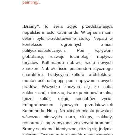
painting/
.
„
Bramy”
, to seria zdjęć przedstawiająca
nepalskie miasto Kathmandu. W tej serii moim
celem było przedstawienie stolicy Nepalu w
kontekście ogromnych zmian
politycznospołecznych. Pod wpływem
globalizacji, rozwoju technologii, napływu
turystów Kathmandu nabrało wielu nowych
znaczeń. Nabrało iście postmodernistycznego
charakteru. Tradycyjna kultura, architektura,
mentalność ustępują pod napływem nowych
prądów. Wszystko zaczyna się ze sobą
zakleszczać, mieszać, tworząc niepowtarzalną
tęczę kultur, religii, sposobów życia.
Fotografowałem typowych przedstawicieli
Kathmandu. Nocą. Na ulicach miasta powstaje
wówczas niezwykła aura, sklepy, zakłady,
restauracje są zamykane żelaznymi bramami.
Bramy są niemal identyczne, różnią się jedynie
kolorem. Tworzą w ten sposób niepowtarzalny