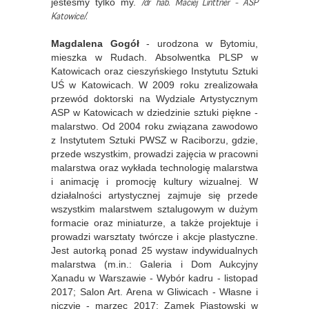
/dr hab. Maciej Linttner - ASP
jesteśmy tylko my.
Katowice/.
Magdalena Gogół
- urodzona w Bytomiu,
mieszka w Rudach. Absolwentka PLSP w
Katowicach oraz cieszyńskiego Instytutu Sztuki
UŚ w Katowicach. W 2009 roku zrealizowała
przewód doktorski na Wydziale Artystycznym
ASP w Katowicach w dziedzinie sztuki piękne -
malarstwo. Od 2004 roku związana zawodowo
z Instytutem Sztuki PWSZ w Raciborzu, gdzie,
przede wszystkim, prowadzi zajęcia w pracowni
malarstwa oraz wykłada technologię malarstwa
i animację i promocję kultury wizualnej. W
działalności artystycznej zajmuje się przede
wszystkim malarstwem sztalugowym w dużym
formacie oraz miniaturze, a także projektuje i
prowadzi warsztaty twórcze i akcje plastyczne.
Jest autorką ponad 25 wystaw indywidualnych
malarstwa (m.in.: Galeria i Dom Aukcyjny
Xanadu w Warszawie - Wybór kadru - listopad
2017; Salon Art. Arena w Gliwicach - Własne i
niczyje - marzec 2017; Zamek Piastowski w