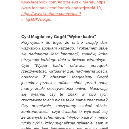
www.facebook.com/Andrzejewski.Marek
,
https:/
/www.facebook.com/marek.andrzejewski.10
,
https://www.youtube.com/watch?
v=IqHiUKATKgk
.
Cykl Magdaleny Gogół “Wybór kadru”
Przywykłam do tego, że online znajdę dziś
wszystko i spotkam każdego. Problemem staje
się nadmierna ilość informacji, znaków, które
otrzymuję każdego dnia w świecie wirtualnym.
Cykl “Wybór kadru” odwraca porządek
rzeczywistości wirtualnej z jej nadmierną ilością
bodźców. Z obrazami Magdaleny Gogół
jesteśmy przecież offline, choć przed sobą
mamy znaki rzeczywistości online. Nasuwają
się pytania: czy te znaki w obu tych
rzeczywistościach niosą takie same znaczenia?
Czy przeciwnie, zaczynamy szukać różnic,
konfrontować… czyli świadomie wytrącać się
ze znanych schematów. “Wybór kadru” - mimo
tytułu cyklu, który sygnalizuje działanie, sam w
sobie nie jest interaktywny, nie ma tu opcji