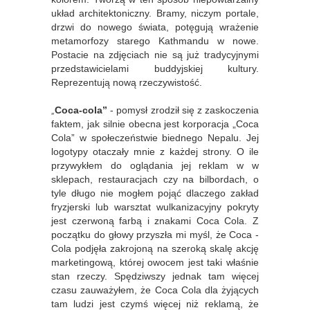
układ architektoniczny. Bramy, niczym portale,
drzwi do nowego świata, potęgują wrażenie
metamorfozy starego Kathmandu w nowe.
Postacie na zdjęciach nie są już tradycyjnymi
przedstawicielami buddyjskiej kultury.
Reprezentują nową rzeczywistość.
„
Coca-cola”
- pomysł zrodził się z zaskoczenia
faktem, jak silnie obecna jest korporacja „Coca
Cola” w społeczeństwie biednego Nepalu. Jej
logotypy otaczały mnie z każdej strony. O ile
przywykłem do oglądania jej reklam w w
sklepach, restauracjach czy na bilbordach, o
tyle długo nie mogłem pojąć dlaczego zakład
fryzjerski lub warsztat wulkanizacyjny pokryty
jest czerwoną farbą i znakami Coca Cola. Z
początku do głowy przyszła mi myśl, że Coca -
Cola podjęła zakrojoną na szeroką skalę akcję
marketingową, której owocem jest taki właśnie
stan rzeczy. Spędziwszy jednak tam więcej
czasu zauważyłem, że Coca Cola dla żyjących
tam ludzi jest czymś więcej niż reklamą, że