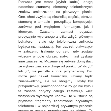
Pierwszą jest temat (wybór kadru), drugą
natomiast stanowią elementy telefonicznych
znaków umieszczone na pierwszym planie.
One, choć zwykle są niewielką częścią obrazu,
stanowią o temacie i porządkują kompozycje,
zarówno pod względem formalnym, jak i
ideowym. Czasami, zamiast pejzażu,
precyzyjnie wybranego z pliku zdjęć, głównym
bohaterem staje się telefoniczna aplikacja
będąca np. nawigacją. Ten gadżet, ułatwiający
w założeniu trafienie do celu, gdy zostaje
włożony w pole obrazu, natychmiast zyskuje
inne znaczenie. Możemy się jedynie domyślać,
że wykres znaczący drogę od punktu „a” do „b”
lub „z”, nie jest dla autorki przypadkowy. Być
może jest nawet konieczny, lubiany bądź
znienawidzony, ale nie obojętny. Gdyby był
przypadkowy, prawdopodobnie by go nie było i
ta zasada dotyczy całego zestawu,a więc
wszystkich wybranych kadrów. To w istocie są
prywatne fragmenty zanotowane prywatnym
telefonem i w najbardziej prywatnym procesie
twórczym zostały przeniesione na płótno. To