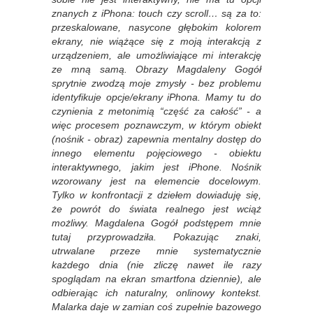
znanych z iPhona: touch czy scroll… są za to:
przeskalowane, nasycone głębokim kolorem
ekrany, nie wiążące się z moją interakcją z
urządzeniem, ale umożliwiające mi interakcję
ze mną samą. Obrazy Magdaleny Gogół
sprytnie zwodzą moje zmysły - bez problemu
identyfikuje opcje/ekrany iPhona. Mamy tu do
czynienia z metonimią “część za całość” - a
więc procesem poznawczym, w którym obiekt
(nośnik - obraz) zapewnia mentalny dostęp do
innego elementu pojęciowego - obiektu
interaktywnego, jakim jest iPhone. Nośnik
wzorowany jest na elemencie docelowym.
Tylko w konfrontacji z dziełem dowiaduję się,
że powrót do świata realnego jest wciąż
możliwy. Magdalena Gogół podstępem mnie
tutaj przyprowadziła. Pokazując znaki,
utrwalane przeze mnie systematycznie
każdego dnia (nie zliczę nawet ile razy
spoglądam na ekran smartfona dziennie), ale
odbierając ich naturalny, onlinowy kontekst.
Malarka daje w zamian coś zupełnie bazowego