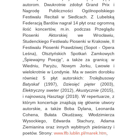
autorom. Dwukrotnie zdobył Grand Prix i
Nagrodę Publiczności Ogólnopolskiego
Festiwalu Recitali w Siedlcach. Z Lubelską
Federacją Bardów nagrał 14 płyt oraz ogromną
ilość koncertów, m.in. podczas Przeglądu
Piosenki Aktorskiej we Wrocławiu,
Studenckiego Festiwalu Piosenki w Krakowie, II
Festiwalu Piosenki Prawdziwej (Sopot - Opera
Leśna), Olsztyńskich Spotkań Zamkowych
„Śpiewajmy Poezję”, a także za granicą: w
Wiedniu, Paryżu, Nowym Jorku, Lwowie i
wielokrotnie w Londynie. Ma w swoim dorobku
również 5 płyt autorskich:
Trolejbusowy
Batyskaf
(1997),
Dziesięć pięter
(2003),
Elektryczny sweter
(2012),
Akustycznie
(2015),
i najnowszą
Hasztagi
(2018). W repertuarze, z
którym koncertuje znajdują się głównie utwory
autorskie, a także Boba Dylana, Leonarda
Cohena, Bułata Okudżawy, Włodzimierza
Wysockiego, Edwarda Stachury, Adama
Ziemianina oraz innych wybitnych pieśniarzy i
poetów. Strony:
www.lfb.lublin.pl/marek.htm
,