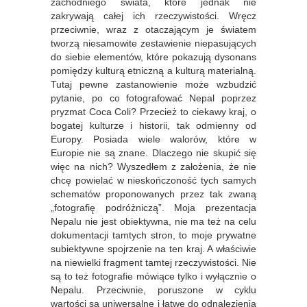
zachodniego świata, które jednak nie
zakrywają całej ich rzeczywistości. Wręcz
przeciwnie, wraz z otaczającym je światem
tworzą niesamowite zestawienie niepasujących
do siebie elementów, które pokazują dysonans
pomiędzy kulturą etniczną a kulturą materialną.
Tutaj pewne zastanowienie może wzbudzić
pytanie, po co fotografować Nepal poprzez
pryzmat Coca Coli? Przecież to ciekawy kraj, o
bogatej kulturze i historii, tak odmienny od
Europy. Posiada wiele walorów, które w
Europie nie są znane. Dlaczego nie skupić się
więc na nich? Wyszedłem z założenia, że nie
chcę powielać w nieskończoność tych samych
schematów proponowanych przez tak zwaną
„fotografię podróżniczą”. Moja prezentacja
Nepalu nie jest obiektywna, nie ma też na celu
dokumentacji tamtych stron, to moje prywatne
subiektywne spojrzenie na ten kraj. A właściwie
na niewielki fragment tamtej rzeczywistości. Nie
są to też fotografie mówiące tylko i wyłącznie o
Nepalu. Przeciwnie, poruszone w cyklu
wartości są uniwersalne i łatwe do odnalezienia