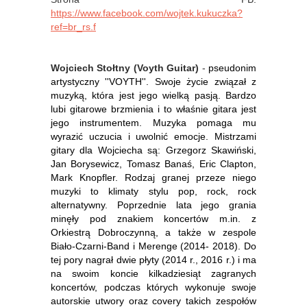
https://www.facebook.com/wojtek.kukuczka?
ref=br_rs.f
Wojciech Stołtny (Voyth Guitar)
-
pseudonim
artystyczny ''VOYTH''.
Swoje życie związał z
muzyką, która jest jego wielką pasją. Bardzo
lubi gitarowe brzmienia i to właśnie gitara jest
jego instrumentem. Muzyka pomaga mu
wyrazić uczucia i uwolnić emocje. Mistrzami
gitary dla Wojciecha są: Grzegorz Skawiński,
Jan Borysewicz, Tomasz Banaś, Eric Clapton,
Mark Knopfler. Rodzaj granej przeze niego
muzyki to klimaty stylu pop, rock, rock
alternatywny. Poprzednie lata jego grania
minęły pod znakiem koncertów m.in. z
Orkiestrą Dobroczynną, a także w zespole
Biało-Czarni-Band i Merenge (2014- 2018). Do
tej pory nagrał
dwie płyty (2014 r., 2016 r.) i ma
na swoim koncie kilkadziesiąt zagranych
koncertów, podczas których wykonuje
swoje
autorskie utwory oraz covery takich zespołów