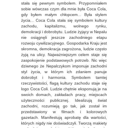
stała się pewnym symbolem. Przypomniałem
sobie wówczas czym dla mnie była Coca Cola,
gdy byłem małym chłopcem... Była stylem
życia... Coca Cola stała się symbolem kultury
zachodu, kapitalizmu, wolnego rynku,
demokracji i dobrobytu. Ludzie żyjący w Nepalu
nie osiągnęli jeszcze zachodniego etapu
rozwoju cywilizacyjnego. Gospodarka Kraju jest
skromna, demokracja zagrożona, ludzie często
żyją na ulicy. Najważniejszym celem staje się
zaspokojenie podstawowych potrzeb. Nic więc
dziwnego że Nepalczykom imponuje zachodni
styl życia, w którym ich zdaniem panuje
dobrobyt i harmonia. Symbolem tamtej
rzeczywistości, flagą kultury zachodu staje się
logo Coca Coli. Ludzie chętnie eksponują je na
swoich domach, zakładach pracy, miejscach
użyteczności publicznej. Idealizują świat
zachodni, rozumieją go tak, jak został im
przedstawiony w filmach i kolorowych
gazetach. Manifestują aprobatę dla wartości,
których nigdy nie doświadczyli. Tworzą makiety