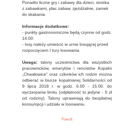
Ponadto liczne gry i zabawy dla dzieci, stoiska
z zabawkami, plac zabaw, zjeżdżalnie, zamek
do skakania.
Informacje dodatkowe:
- punkty gastronomiczne będą czynne od godz.
14.00.
- losy należy umieścić w urnie losującej przed
rozpoczęciem I tury losowania.
Uwaga:
talony uczestnictwa dla wszystkich
pracownicków, emerytów i rencistów Kopalni
„Chwałowice” oraz członków ich rodzin można
odbierać w biurze kopalnianej Solidarności od
9 lipca 2018 r. w godz. 6.00 - 15.00. do
wyczerpania limitu (odpłatność to jedyne - 5 zł
od rodziny). Talony uprawniają do bezpłatnej
konsumpcji i udziału w losowaniu.
Powrót