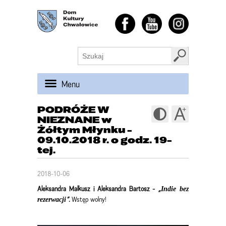
Menu
PODRÓŻE W
NIEZNANE w
Żółtym Młynku -
09.10.2018 r. o godz. 19-
tej.
2018-10-06
Aleksandra Malkusz i Aleksandra Bartosz -
„
Indie bez
”.
Wstęp wolny!
rezerwacji