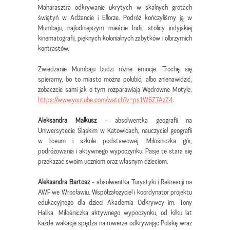
Maharasztra odkrywanie ukrytych w skalnych grotach
świątyń w Adżancie i Ellorze. Podróż kończyliśmy ją w
Mumbaju, najludniejszym mieście Indii, stolicy indyjskiej
kinematografii, pięknych kolonialnych zabytków i olbrzymich
kontrastów.
Zwiedzanie Mumbaju budzi różne emocje. Trochę się
spieramy, bo to miasto można polubić, albo znienawidzić,
zobaczcie sami jak o tym rozparawiają Wędrowne Motyle:
https://www.youtube.com/watch?v=ps1W6Z7AzZ4
.
Aleksandra Malkusz
- absolwentka geografii na
Uniwersytecie Śląskim w Katowicach, nauczyciel geografii
w liceum i szkole podstawowej. Miłośniczka gór,
podróżowania i aktywnego wypoczynku. Pasje te stara się
przekazać swoim uczniom oraz własnym dzieciom.
Aleksandra Bartosz
- absolwentka Turystyki i Rekreacji na
AWF we Wrocławiu. Współzałożyciel i koordynator projektu
edukacyjnego dla dzieci Akademia Odkrywcy im. Tony
Halika. Miłośniczka aktywnego wypoczynku, od kilku lat
każde wakacje spędza na rowerze odkrywając Polskę wraz