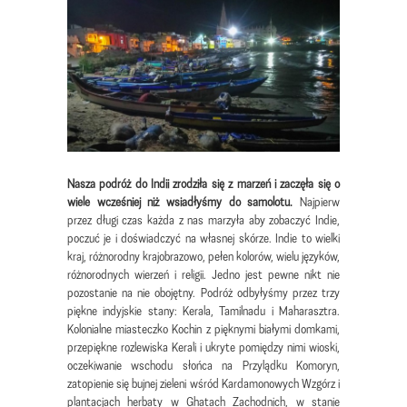
Nasza podróż do Indii zrodziła się z marzeń i zaczęła się o
wiele wcześniej niż wsiadłyśmy do samolotu.
Najpierw
przez długi czas każda z nas marzyła aby zobaczyć Indie,
poczuć je i doświadczyć na własnej skórze. Indie to wielki
kraj, różnorodny krajobrazowo, pełen kolorów, wielu języków,
różnorodnych wierzeń i religii. Jedno jest pewne nikt nie
pozostanie na nie obojętny. Podróż odbyłyśmy przez trzy
piękne indyjskie stany: Kerala, Tamilnadu i Maharasztra.
Kolonialne miasteczko Kochin z pięknymi białymi domkami,
przepiękne rozlewiska Kerali i ukryte pomiędzy nimi wioski,
oczekiwanie wschodu słońca na Przylądku Komoryn,
zatopienie się bujnej zieleni wśród Kardamonowych Wzgórz i
plantacjach herbaty w Ghatach Zachodnich, w stanie