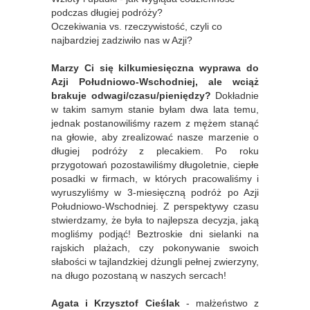
podczas długiej podróży?
Oczekiwania vs. rzeczywistość, czyli co
najbardziej zadziwiło nas w Azji?
Marzy Ci się kilkumiesięczna wyprawa do
Azji Południowo-Wschodniej, ale wciąż
brakuje odwagi/czasu/pieniędzy?
Dokładnie
w takim samym stanie byłam dwa lata temu,
jednak postanowiliśmy razem z mężem stanąć
na głowie, aby zrealizować nasze marzenie o
długiej podróży z plecakiem. Po roku
przygotowań pozostawiliśmy długoletnie, ciepłe
posadki w firmach, w których pracowaliśmy i
wyruszyliśmy w 3-miesięczną podróż po Azji
Południowo-Wschodniej. Z perspektywy czasu
stwierdzamy, że była to najlepsza decyzja, jaką
mogliśmy podjąć! Beztroskie dni sielanki na
rajskich plażach, czy pokonywanie swoich
słabości w tajlandzkiej dżungli pełnej zwierzyny,
na długo pozostaną w naszych sercach!
Agata i Krzysztof Cieślak
- małżeństwo z