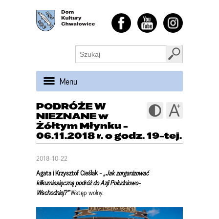
Menu
PODRÓŻE W
NIEZNANE w
Żółtym Młynku -
06.11.2018 r. o godz. 19-tej.
2018-10-22
Agata i Krzysztof Cieślak
-
„Jak zorganizować
kilkumiesięczną podróż do Azji Południowo-
Wschodniej?”
Wstęp wolny.