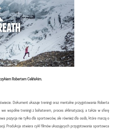
ńczykiem Robertem Celińskim.
 świecie. Dokument ukazuje treningi oraz mentalne przygotowania Roberta
 we wspólne treningi z bohaterem, proces aklimatyzacji, a także w sferę
a pozycja nie tylko dla sportowców, ale również dla osób, które marzą o
cji. Produkcja otwiera cykl filmów ukazujących przygotowania sportowca