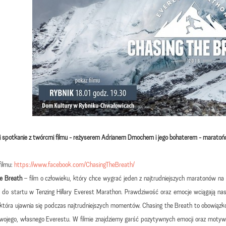
ji spotkanie z twórcmi filmu - reżyserem Adrianem Dmochem i jego bohaterem - marato
filmu:
https://www.facebook.com/ChasingTheBreath/
e Breath
– film o człowieku, który chce wygrać jeden z najtrudniejszych maratonów na
o do startu w Tenzing Hillary Everest Marathon. Prawdziwość oraz emocje wciągają nas
która ujawnia się podczas najtrudniejszych momentów. Chasing the Breath to obowiązkow
wojego, własnego Everestu. W filmie znajdziemy garść pozytywnych emocji oraz motywa