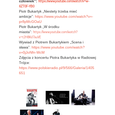
https://www.youtube.com/watch?v=w-
człowiek”:
6ZT0F-YB0
Piotr Bukartyk „Niestety trzeba mieć
ambicje”:
https://www.youtube.com/watch?v=-
pr8pMcGOaU
Piotr Bukartyk „W środku
https://www.youtube.com/watch?
miasta”:
v=t2H8Kd7auVE
Wywiad z Piotrem Bukartykiem „Scena i
sława”:
https://www.youtube.com/watch?
v=0jJoNfn-WcM
Zdjęcia z koncertu Piotra Bukartyka w Radiowej
Trójce:
https://www.polskieradio.pl/9/566/Galeria/1405
651