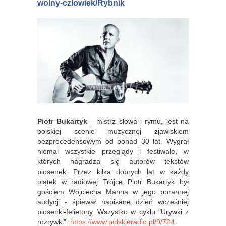
wolny-czlowiek/Rybnik
Piotr Bukartyk
- mistrz słowa i rymu, jest na
polskiej scenie muzycznej zjawiskiem
bezprecedensowym od ponad 30 lat. Wygrał
niemal wszystkie przeglądy i festiwale, w
których nagradza się autorów tekstów
piosenek. Przez kilka dobrych lat w każdy
piątek w radiowej Trójce Piotr Bukartyk był
gościem Wojciecha Manna w jego porannej
audycji - śpiewał napisane dzień wcześniej
piosenki-felietony. Wszystko w cyklu "Urywki z
rozrywki":
https://www.polskieradio.pl/9/724
.