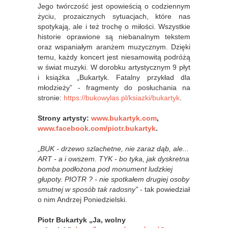
Jego twórczość jest opowieścią o codziennym
życiu, prozaicznych sytuacjach, które nas
spotykają, ale i też trochę o miłości. Wszystkie
historie oprawione są niebanalnym tekstem
oraz wspaniałym aranżem muzycznym. Dzięki
temu, każdy koncert jest niesamowitą podróżą
w świat muzyki. W dorobku artystycznym 9 płyt
i książka „Bukartyk. Fatalny przykład dla
młodzieży” - fragmenty do posłuchania na
stronie:
https://bukowylas.pl/ksiazki/bukartyk
.
Strony artysty:
www.bukartyk.com
,
www.facebook.com/piotr.bukartyk
.
„
BUK - drzewo szlachetne, nie zaraz dąb, ale...
ART - a i owszem. TYK - bo tyka, jak dyskretna
bomba podłożona pod monument ludzkiej
głupoty. PIOTR ? - nie spotkałem drugiej osoby
smutnej w sposób tak radosny”
- tak powiedział
o nim Andrzej Poniedzielski.
Piotr Bukartyk „Ja, wolny