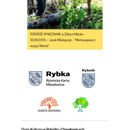
PODRÓŻE W NIEZNANE w Żółtym Młynku -
03.09.2019 r. - Jacek Mikołajczyk - “Mentawajowie z
wyspy Siberut”.
Dom Kultury w Rybniku-Chwałowicach