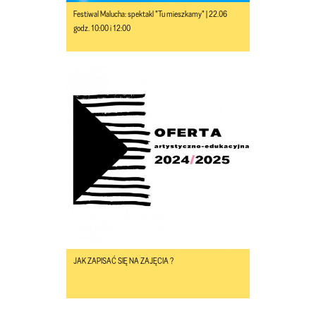
Festiwal Malucha: spektakl "Tu mieszkamy" | 22.06
godz. 10:00 i 12:00
JAK ZAPISAĆ SIĘ NA ZAJĘCIA ?