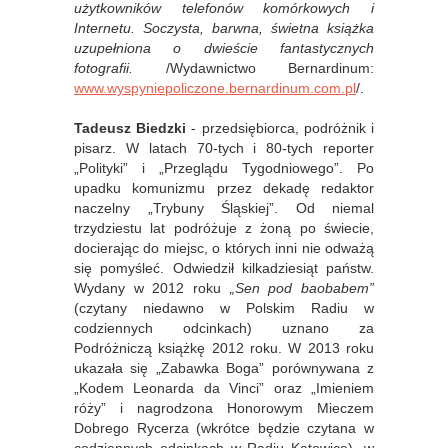
użytkowników telefonów komórkowych i
Internetu. Soczysta, barwna, świetna książka
uzupełniona o dwieście fantastycznych
fotografii.
/Wydawnictwo Bernardinum:
www.wyspyniepoliczone.bernardinum.com.pl
/.
Tadeusz Biedzki
- przedsiębiorca, podróżnik i
pisarz. W latach 70-tych i 80-tych reporter
„Polityki” i „Przeglądu Tygodniowego”. Po
upadku komunizmu przez dekadę redaktor
naczelny „Trybuny Śląskiej”. Od niemal
trzydziestu lat podróżuje z żoną po świecie,
docierając do miejsc, o których inni nie odważą
się pomyśleć. Odwiedził kilkadziesiąt państw.
Wydany w 2012 roku
„Sen pod baobabem”
(czytany niedawno w Polskim Radiu w
codziennych odcinkach) uznano za
Podróżniczą książkę 2012 roku. W 2013 roku
ukazała się „Zabawka Boga” porównywana z
„Kodem Leonarda da Vinci” oraz „Imieniem
róży” i nagrodzona Honorowym Mieczem
Dobrego Rycerza (wkrótce będzie czytana w