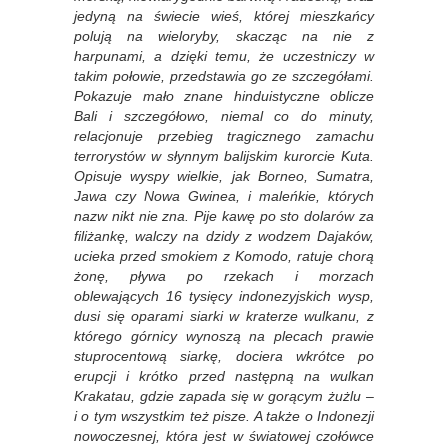
jedyną na świecie wieś, której mieszkańcy
polują na wieloryby, skacząc na nie z
harpunami, a dzięki temu, że uczestniczy w
takim połowie, przedstawia go ze szczegółami.
Pokazuje mało znane hinduistyczne oblicze
Bali i szczegółowo, niemal co do minuty,
relacjonuje przebieg tragicznego zamachu
terrorystów w słynnym balijskim kurorcie Kuta.
Opisuje wyspy wielkie, jak Borneo, Sumatra,
Jawa czy Nowa Gwinea, i maleńkie, których
nazw nikt nie zna. Pije kawę po sto dolarów za
filiżankę, walczy na dzidy z wodzem Dajaków,
ucieka przed smokiem z Komodo, ratuje chorą
żonę, pływa po rzekach i morzach
oblewających 16 tysięcy indonezyjskich wysp,
dusi się oparami siarki w kraterze wulkanu, z
którego górnicy wynoszą na plecach prawie
stuprocentową siarkę, dociera wkrótce po
erupcji i krótko przed następną na wulkan
Krakatau, gdzie zapada się w gorącym żużlu ‒
i o tym wszystkim też pisze. A także o Indonezji
nowoczesnej, która jest w światowej czołówce