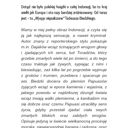
Dotąd nie było polskiej książki o całej Indonezji, bo to kraj
wielki jak Europa i sto razy bardziej zróżnicowany. Od teraz
jest - to
„Wyspy niepoliczone”
Tadeusza Biedzkiego.
Mamy w niej pełny obraz Indonezji, a czyta się
ją jak najlepszą sensację, a nawet kryminał.
Autor znany z reporterskiego stylu pokazuje
m.in. Dajaków wciąż ścinających wrogom głowy
i zjadających ich serca, lud Toradżów, który
grzebie zmarłych wiele lat po śmierci, a do tego
czasu traktuje jak żywych, sypiając z nimi i
biesiadując, zaś kilka lat po pogrzebie wyjmuje
z grobów i trumien, przebiera i spaceruje po
wsi. Biedzki dociera do plemion Papuasów
żyjących wciąż w epoce kamienia i wyjaśnia, z
jakiego powodu w najdzikszej dżungli świata
wciąż trwają walki plemienne, a kanibalizm ma
się dobrze oraz czemu Papuasi utraciliby sens
życia, gdyby przestali zjadać ciała swych
zmarłych bliskich oraz zabitych wrogów.
Opisuje jedyną w świecie wielkanocną procesję
morską, niewiarygodnie barwną i radosną, oraz