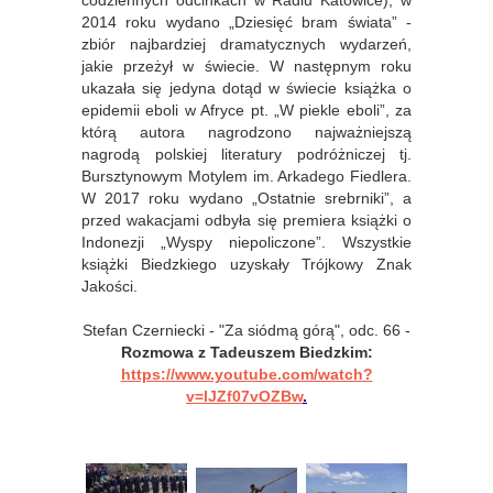
codziennych odcinkach w Radiu Katowice), w
2014 roku wydano „Dziesięć bram świata” -
zbiór najbardziej dramatycznych wydarzeń,
jakie przeżył w świecie. W następnym roku
ukazała się jedyna dotąd w świecie książka o
epidemii eboli w Afryce pt. „W piekle eboli”, za
którą autora nagrodzono najważniejszą
nagrodą polskiej literatury podróżniczej tj.
Bursztynowym Motylem im. Arkadego Fiedlera.
W 2017 roku wydano „Ostatnie srebrniki”, a
przed wakacjami odbyła się premiera książki o
Indonezji „Wyspy niepoliczone”. Wszystkie
książki Biedzkiego uzyskały Trójkowy Znak
Jakości.
Stefan Czerniecki - "Za siódmą górą", odc. 66 -
Rozmowa z Tadeuszem Biedzkim:
https://www.youtube.com/watch?
v=lJZf07vOZBw
.