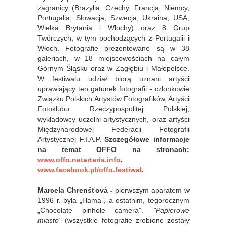
zagranicy (Brazylia, Czechy, Francja, Niemcy,
Portugalia, Słowacja, Szwecja, Ukraina, USA,
Wielka Brytania i Włochy) oraz 8 Grup
Twórczych, w tym pochodzących z Portugalii i
Włoch. Fotografie prezentowane są w 38
galeriach, w 18 miejscowościach na całym
Górnym Śląsku oraz w Zagłębiu i Małopolsce.
W festiwalu udział biorą uznani artyści
uprawiający ten gatunek fotografii - członkowie
Związku Polskich Artystów Fotografików, Artyści
Fotoklubu Rzeczypospolitej Polskiej,
wykładowcy uczelni artystycznych, oraz artyści
Międzynarodowej Federacji Fotografii
Artystycznej F.I.A.P.
Szczegółowe informacje
na temat OFFO na stronach:
www.offo.netarteria.info
,
www.facebook.pl/offo.festiwal
.
Marcela Chrenšťová -
pierwszym aparatem w
1996 r. była „Hama”, a ostatnim, tegorocznym
„Chocolate pinhole camera”.
"Papierowe
miasto"
(wszystkie fotografie zrobione zostały