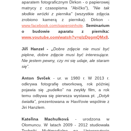
aparatem fotograficznym Dirkon - o papierowej
matrycy z czasopisma "Abíčko"),
"Nie tak
słodkie wróżki z piernika"
(wszystkie zdjęcia
zrobiono kamerą z piernika). Dirkon -
www.facebook.com/paperpinhole
.
Seminarium
o budowie aparatu z piernika:
www.youtube.com/watch?v=qlzDqgmQMx8
.
Jiří Hanzel -
„
Dobre zdjęcie nie musi być
piękne, dobre zdjęcie musi być interesujące.
Nie jestem pewny, czy mi się udaje, ale staram
się”.
Anton Svrček
- ur. w 1980 r. W 2013 r.
odkrywa fotografię otworkową, rok później
pojawia się „pudełko” na zwykły film, a rok
temu odbywa się pierwsza wystawa pt.
„Dotyk
światła”,
prezentowana w Havířovie wspólnie z
Jiri Hanzlem.
Kateřina Machulková
- u
rodzona w
Olomuncu.
W latach 2009 - 2012 studiowała
Techniki Multimedialne na Uniwersytecie