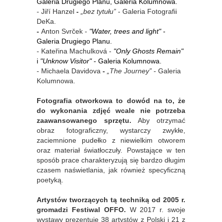
Galeria Drugiego Planu, Galeria Kolumnowa.
- Jiří Hanzel
-
„bez tytułu”
- Galeria Fotografii
DeKa.
-
Anton Svrček -
"Water, trees and light"
-
Galeria Drugiego Planu.
- Kateřina Machulková -
"Only Ghosts Remain"
i
"Unknow Visitor"
- Galeria Kolumnowa.
- Michaela Davidova
-
„The Journey”
- Galeria
Kolumnowa.
Fotografia otworkowa to dowód na to, że
do wykonania zdjęć wcale nie potrzeba
zaawansowanego sprzętu.
Aby otrzymać
obraz fotograficzny, wystarczy zwykłe,
zaciemnione pudełko z niewielkim otworem
oraz materiał światłoczuły. Powstające w ten
sposób prace charakteryzują się bardzo długim
czasem naświetlania, jak również specyficzną
poetyką.
Artystów tworzących tą techniką od 2005 r.
gromadzi Festiwal OFFO.
W 2017 r. swoje
wystawy prezentuje 38 artystów z Polski i 21 z