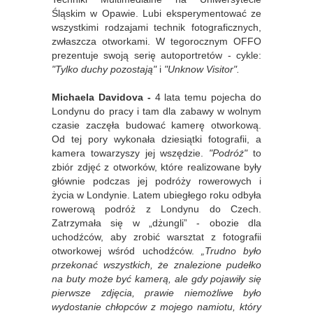
Śląskim w Opawie. Lubi eksperymentować ze
wszystkimi rodzajami technik fotograficznych,
zwłaszcza otworkami. W tegorocznym OFFO
prezentuje swoją serię autoportretów - cykle:
"Tylko duchy pozostają"
i
"Unknow Visitor".
Michaela Davidova -
4 lata temu pojecha do
Londynu do pracy i tam dla zabawy w wolnym
czasie zaczęła budować kamerę otworkową.
Od tej pory wykonała dziesiątki fotografii, a
kamera towarzyszy jej wszędzie.
"Podróż"
to
zbiór zdjęć z otworków, które realizowane były
głównie podczas jej podróży rowerowych i
życia w Londynie. Latem ubiegłego roku odbyła
rowerową podróż z Londynu do Czech.
Zatrzymała się w „dżungli” - obozie dla
uchodźców, aby zrobić warsztat z fotografii
otworkowej wśród uchodźców.
„Trudno było
przekonać wszystkich, że znalezione pudełko
na buty może być kamerą, ale gdy pojawiły się
pierwsze zdjęcia, prawie niemożliwe było
wydostanie chłopców z mojego namiotu, który