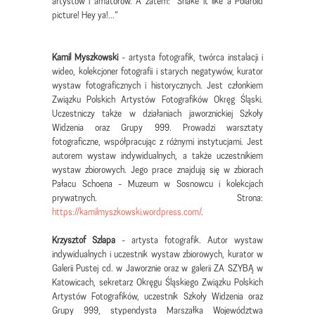
artystów i amatorów. A zatem: “Shake it like a Polaroid
picture! Hey ya!...”
Kamil Myszkowski
- artysta fotografik, twórca instalacji i
wideo, kolekcjoner fotografii i starych negatywów, kurator
wystaw fotograficznych i historycznych. Jest członkiem
Związku Polskich Artystów Fotografików Okręg Śląski.
Uczestniczy także w działaniach jaworznickiej Szkoły
Widzenia oraz Grupy 999. Prowadzi warsztaty
fotograficzne, współpracując z różnymi instytucjami. Jest
autorem wystaw indywidualnych, a także uczestnikiem
wystaw zbiorowych. Jego prace znajdują się w zbiorach
Pałacu Schoena - Muzeum w Sosnowcu i kolekcjach
prywatnych. Strona:
https://kamilmyszkowski.wordpress.com/
.
Krzysztof Szlapa
- artysta fotografik. Autor wystaw
indywidualnych i uczestnik wystaw zbiorowych, kurator w
Galerii Pustej cd. w Jaworznie oraz w galerii ZA SZYBĄ w
Katowicach, sekretarz Okręgu Śląskiego Związku Polskich
Artystów Fotografików, uczestnik Szkoły Widzenia oraz
Grupy 999, stypendysta Marszałka Województwa