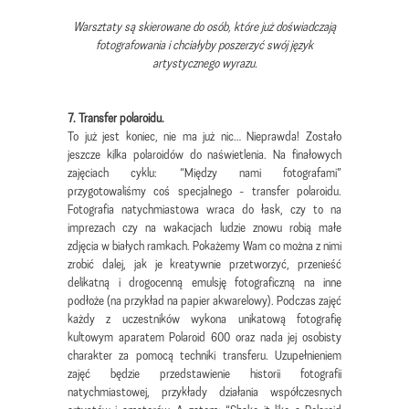
Warsztaty są skierowane do osób, które już doświadczają
fotografowania i chciałyby poszerzyć swój język
artystycznego wyrazu.
7. Transfer polaroidu.
To już jest koniec, nie ma już nic… Nieprawda! Zostało
jeszcze kilka polaroidów do naświetlenia. Na finałowych
zajęciach cyklu: “Między nami fotografami”
przygotowaliśmy coś specjalnego - transfer polaroidu.
Fotografia natychmiastowa wraca do łask, czy to na
imprezach czy na wakacjach ludzie znowu robią małe
zdjęcia w białych ramkach. Pokażemy Wam co można z nimi
zrobić dalej, jak je kreatywnie przetworzyć, przenieść
delikatną i drogocenną emulsję fotograficzną na inne
podłoże (na przykład na papier akwarelowy). Podczas zajęć
każdy z uczestników wykona unikatową fotografię
kultowym aparatem Polaroid 600 oraz nada jej osobisty
charakter za pomocą techniki transferu. Uzupełnieniem
zajęć będzie przedstawienie historii fotografii
natychmiastowej, przykłady działania współczesnych