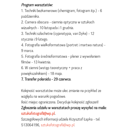
Program warsztatów:
1. Techniki bezkamerowe (chemigram, fotogram itp.) - 6
października.
2. Camera obscura - ciemnia optyczna w sztukach
wizualnych - 10 listopada i 1 grudnia.
3. Techniki szlachetne (cyjanotypia, van Dyke) - 12
stycznia i 9 lutego.
4. Fotografia wielkoformatowa (portret i martwa natura) -
9 marca.
5. Fotografia średnioformatowa - plener z wywołaniem
filmów - 13 kwietnia.
6. W ciemni (wstęp teoretyczny + praca z
powiększalnikiem) - 18 maja.
7. Transfer polaroidu - 29 czerwca
.
Kolejność warsztatów może ulec zmianie na przykład ze
względu na warunki pogodowe.
Ilość miejsc ograniczona. Decyduje kolejność zgłoszeń!
Zgłoszenia udziału w warsztatach proszę wysyłać na maila:
sztukafotografii@wp.pl
.
Szczegółowych informacji udziela Krzysztof Łapka - tel.
513064196,
sztukafotografii@wp.pl
.