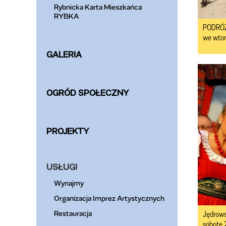
Rybnicka Karta Mieszkańca
RYBKA
PODRÓŻ
we wtore
GALERIA
OGRÓD SPOŁECZNY
PROJEKTY
USŁUGI
Wynajmy
Organizacja Imprez Artystycznych
Restauracja
Jędrow
sobotę 2