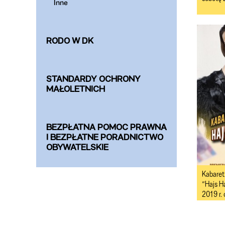
Inne
RODO W DK
STANDARDY OCHRONY
MAŁOLETNICH
BEZPŁATNA POMOC PRAWNA
I BEZPŁATNE PORADNICTWO
OBYWATELSKIE
Kabaret
“Hajs H
2019 r. 