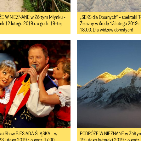
E W NIEZNANE w Żółtym Młynku -
„SEKS dla Opornych” - spektakl T
k 12 lutego 2019 r. o godz. 19-tej.
Żelazny w środę 13 lutego 2019 r.
18.00. Dla widzów dorosłych!
ski Show BIESIADA ŚLĄSKA - w
PODRÓŻE W NIEZNANE w Żółtym
3 lutego 2019 r. o godz. 17.00.
19 lutego (wtorek) 2019 r. o godz.