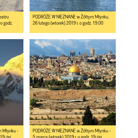
eatru
PODRÓŻE W NIEZNANE w Żółtym Młynku.
 o godz.
26 lutego (wtorek) 2019 r. o godz. 19.00
 Młynku -
PODRÓŻE W NIEZNANE w Żółtym Młynku -
 19-tej.
5 marca (wtorek) 2019 r. o godz. 19-tej.