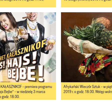
 KAŁASZNIKOF - premiera programu
Afrykański Wieczór Sztuk - w pią
ajs Bejbe” - w niedzielę 3 marca
2019 r. o godz. 18.00. Wstęp woln
o godz. 18.00.