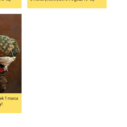
tek 1 marca
y!