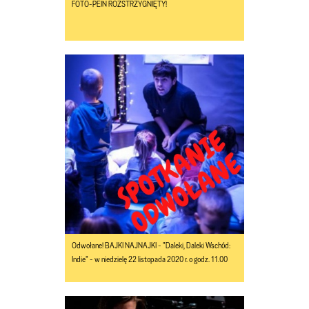
FOTO-PEIN ROZSTRZYGNIĘTY!
Odwołane! BAJKI NAJNAJKI - "Daleki, Daleki Wschód:
Indie" - w niedzielę 22 listopada 2020 r. o godz. 11.00