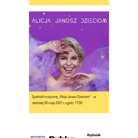
Spektakl muzyczny „Alicja Janosz Dzieciom” - w
niedzielę 30 maja 2021 r. o godz. 17.00.