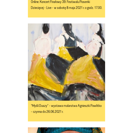
Online. Koncert Finałowy 39. Festiwalu Piosenki
Dziecięcej - Live - w sobotę 8 maja 2021 r. o godz. 17.00.
“Myśli Duszy” - wystawa malarstwa Agnieszki Pawlitko
- czynna do 26.06.2021 r.