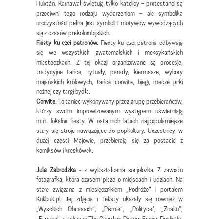
Huixtán. Karnawał świętują tylko katolicy – protestanci są
przeciwni tego rodzaju wydarzeniom – ale symbolika
uroczystości pełna jest symboli i motywów wywodzących
się z czasów prekolumbijskich.
Fiesty ku czci patronów.
Fiesty ku czci patrona odbywają
się we wszystkich gwatemalskich i meksykańskich
miasteczkach. Z tej okazji organizowane są procesje,
tradycyjne tańce, rytuały, parady, kiermasze, wybory
majańskich królowych, tańce convite, biegi, mecze piłki
nożnej czy targi bydła.
Convite.
To taniec wykonywany przez grupę przebierańców,
którzy swoim improwizowanym występem uświetniają
m.in. lokalne fiesty. W ostatnich latach najpopularniejsze
stały się stroje nawiązujące do popkultury. Uczestnicy, w
dużej części Majowie, przebierają się za postacie z
komiksów i kreskówek.
Julia Zabrodzka
- z wykształcenia socjolożka. Z zawodu
fotografka, która czasem pisze o miejscach i ludziach. Na
stałe związana z miesięcznikiem „Podróże” i portalem
Kukbuk.pl. Jej zdjęcia i teksty ukazały się również w
„Wysokich Obcasach”, „Piśmie”, „Polityce”, „Znaku”,
„Esquire”, a także w The Guardian Picture Essay. Finalistka