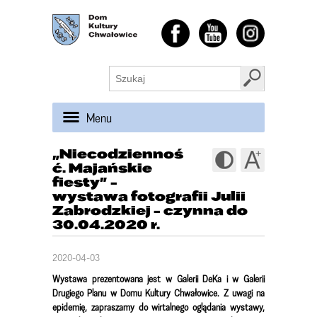
Menu
„Niecodziennoś
ć. Majańskie
fiesty” -
wystawa fotografii Julii
Zabrodzkiej - czynna do
30.04.2020 r.
2020-04-03
Wystawa prezentowana jest w Galerii DeKa i w Galerii
Drugiego Planu w Domu Kultury Chwałowice. Z uwagi na
epidemię, zapraszamy do wirtalnego oglądania wystawy,