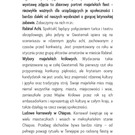
wystawę zdjęcia to zbiorowy portret majańskich fiest -
niezwykle ważnych dla urządzających je społeczności i
bardzo daleki od naszych wyobrażeń o gorącej latynoskiej
zabawie.
Zobaczymy na nich m.in.:
Rabinal Achi.
Spektakl, będący połączeniem tańca i teatru
obrzędowego, jako jedyny w Gwatemali opiera się na
scenariuszu w rdzennym języku achí, zachowanym z
czasów przed konkwistą. Jest prezentowany co roku w
styczniu przez grupę aktorów-amatorów w mieście Rabinal.
Wybory majańskich królowych.
Wydarzenia takie
organizowane są w całej Gwatemali. Na pierwszy rzut oka
przypominają konkursy piękności, ale kryterium oceny
kandydatek nie jest uroda, lecz znajomość rdzennej kultury
i języka oraz tradycyjny strój. Swoje majańskie miss mają
niemal wszystkie regiony, miasta, miejscowości i wsie,
zamieszkałe przez Majów. Królowe przez rok są ich
ambasadorkami i reprezentują ich kulturę w całym kraju, a
także działają na rzecz swojej społeczności.
Ludowe karnawały w Chiapas.
Karnawał świętuje się w
wielu miasteczkach i wsiach w meksykańskim stanie
Chiapas. Przebieg obchodów bywa bardzo różny – od
pełnego powagi rytuału w Tenejapie po radosną fiestę w