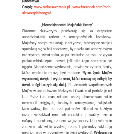
Radosława
Czaplę:
www.radoslawczapla.pl
,
www.facebook.com/rado
slawczaplafotograf
.
„Niecodzienność. Majańskie fiesty”
Skromne dziewczyny przebierają się za drapieżne
superbohaterki rodem z amerykańskich komiksów.
Majańscy sołtysi zakładają identyczne, tradycyjne stroje i
spotykają się w hali sportowej, by przekazać władzę swym
następcom. Amatorska grupa teatralna co roku odgrywa
prekolumbijski epos, nawet jeśli nikt tego spektaklu nie
ogląda. Niecodzienne wydarzenia, odwieczne rytuały, fiesty,
które wcale nie muszą być radosne.
Rytm życia Majów
wyznaczają święta i wydarzenia, które muszą się odbyć, by
świat mógł toczyć się dalej.
Po ziemiach współczesnych
Majów w południowym Meksyku i Gwatemali podróżuję od
lat. Przez ten czas miałam okazję obserwować wiele
ceremonii religijnych, lokalnych uroczystości, wiejskich
karnawałów, fiest ku czci patronów. Niemal za każdym
razem zaskakiwał mnie ich charakter: poważny, często
nużący i monotonny, czasem wręcz ponury. Uderzało mnie
zarazem, jak wiele wysiłku, czasu i pieniędzy wkładają
organizatorzy w przygotowanie tych wydarzeń.
Wybrane na