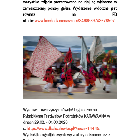
wszystkie zdjęcia prezentowane na niej są widoczne w
zamieszczonej poniżej galerii. Wydarzenie widoczne jest
również na FB
stonie:
www.facebook.com/events/3498989743678507
.
Wystawa towarzyszyła również tegorocznemu
Rybnickiemu Festiwalowi Podróżników KARAWAANA w
dniach 29.02. - 01.03.2020
r.:
https://www.dkchwalowice.pl/?news=14445
.
Wydruki fotografii do wystawy zostały dokonane przez