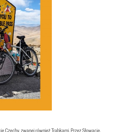
cie Czechy, zwanej również Trąbkami. Przez Słowację,