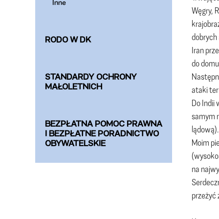
Inne
Węgry, R
krajobra
dobrych 
RODO W DK
Iran prz
do domu
Następny
STANDARDY OCHRONY
MAŁOLETNICH
ataki te
Do Indii
samym ro
BEZPŁATNA POMOC PRAWNA
lądową).
I BEZPŁATNE PORADNICTWO
Moim pie
OBYWATELSKIE
(wysokoś
na najwy
Serdeczn
przeżyć