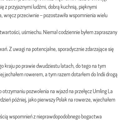
się z przyjaznymi ludźmi, dobrą kuchnią, pięknymi
ała, wręcz przeciwnie – pozostawiła wspomnienia wielu
otwartości, uśmiechu. Niemal codziennie byłem zapraszany
ań. Z uwagi na potencjalne, sporadycznie zdarzające się
go kraju po prawie dwudziestu latach, do tego na tym
dalej jechałem rowerem, a tym razem dotarłem do Indii drogą
o otrzymaniu pozwolenia na wjazd na przełęcz Umling La
ydzień później, jako pierwszy Polak na rowerze, wjechałem
 częścią wspomnień z nieprawdopodobnego bogactwa