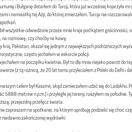
umunię i Bułgarię dotarłem do Turcji, która już wcześniej kojarzyła mi 
zami i namiastką tej Azji, do której zmierzałem. Turcja nie rozczarow
spotkań.
ebił wszystkie odwiedzone przeze mnie kraje pod kątem gościnności, 
, na rozmowę, czy choćby na kawę.
 kraj, Pakistan, okazał się jednym z największych podróżniczych wyzw
rrorystyczne, często jechałem w eskorcie policji.
 wjechałem na początku kwietnia. Był to dla mnie niejako powrót do te
werze (z tą różnicą, że 20 lat temu przyleciałem z Polski do Delhi i 
rwszym celem był Kaszmir, skąd zamierzałem udać się do Ladakhu. P
ć 5888 metrów n.p.m.) i przyległe jej tereny, ruszyłem na południe. T
ższą, przejezdną przełęcz świata.
ie zapraszam na spotkanie, na którym spróbuję podzielić się choć
 z niedawno zakończonej wędrówki.