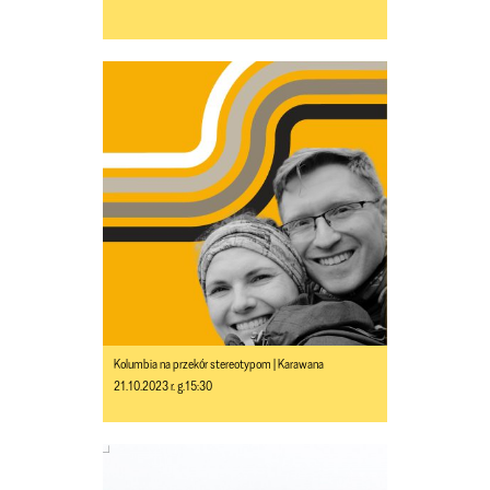
Kolumbia na przekór stereotypom | Karawana
21.10.2023 r. g.15:30